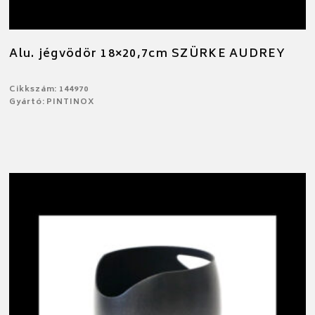
Alu. jégvödör 18×20,7cm SZÜRKE AUDREY
Cikkszám: 144970
Gyártó: PINTINOX