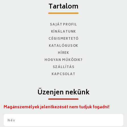
Tartalom
SAJÁT PROFIL
KÍNÁLATUNK
CÉGISMERTETŐ
KATALÓGUSOK
HÍREK
HOGYAN MŰKÖDIK?
SZÁLLÍTÁS
KAPCSOLAT
Üzenjen nekünk
Magánszemélyek jelentkezését nem tudjuk fogadni!
N
é
v