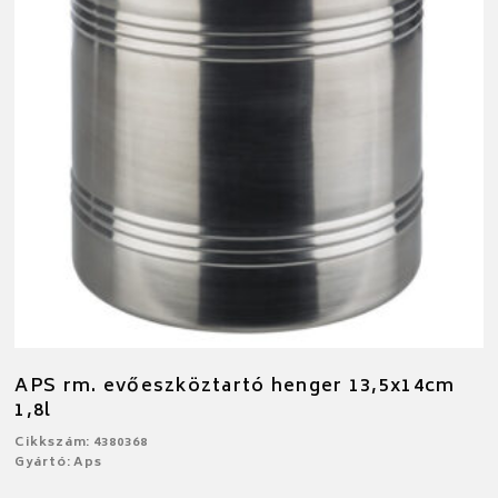
APS rm. evőeszköztartó henger 13,5x14cm
1,8l
Cikkszám: 4380368
Gyártó: Aps