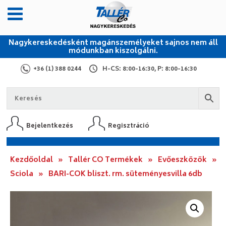
Nagykereskedésként magánszemélyeket sajnos nem áll
módunkban kiszolgálni.
+36 (1) 388 0244
H-CS: 8:00-16:30, P: 8:00-16:30
Bejelentkezés
Regisztráció
Kezdőoldal
»
Tallér CO Termékek
»
Evőeszközök
»
Sciola
»
BARI-COK bliszt. rm. süteményesvilla 6db