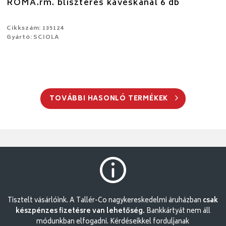
ROMA.rm. bliszteres kávéskanál 6 db
Cikkszám: 135124
Gyártó: SCIOLA
TOVÁBBI HASONLÓ TERMÉKEK
Tisztelt vásárlóink. A Tallér-Co nagykereskedelmi áruházban
csak
készpénzes fizetésre van lehetőség.
Bankkártyát nem áll
módunkban elfogadni. Kérdéseikkel forduljanak