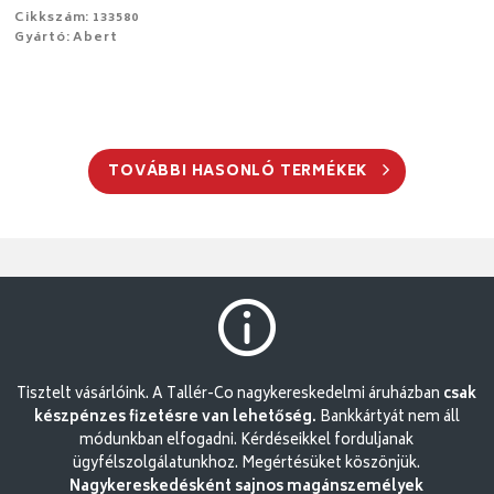
Cikkszám: 133580
Gyártó: Abert
TOVÁBBI HASONLÓ TERMÉKEK
Tisztelt vásárlóink. A Tallér-Co nagykereskedelmi áruházban
csak
készpénzes fizetésre van lehetőség.
Bankkártyát nem áll
módunkban elfogadni. Kérdéseikkel forduljanak
ügyfélszolgálatunkhoz. Megértésüket köszönjük.
Nagykereskedésként sajnos magánszemélyek