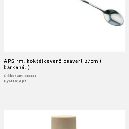
APS rm. koktélkeverő csavart 27cm (
bárkanál )
Cikkszám: 438303
Gyártó: Aps