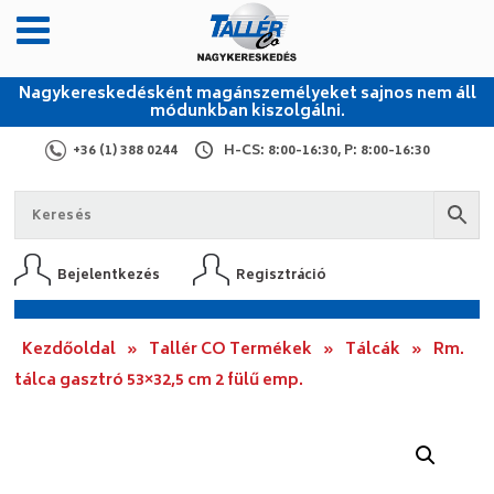
Nagykereskedésként magánszemélyeket sajnos nem áll
módunkban kiszolgálni.
+36 (1) 388 0244
H-CS: 8:00-16:30, P: 8:00-16:30
Bejelentkezés
Regisztráció
Kezdőoldal
»
Tallér CO Termékek
»
Tálcák
»
Rm.
tálca gasztró 53×32,5 cm 2 fülű emp.