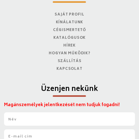
SAJÁT PROFIL
KÍNÁLATUNK
CÉGISMERTETŐ
KATALÓGUSOK
HÍREK
HOGYAN MŰKÖDIK?
SZÁLLÍTÁS
KAPCSOLAT
Üzenjen nekünk
Magánszemélyek jelentkezését nem tudjuk fogadni!
N
é
v
E
*
-