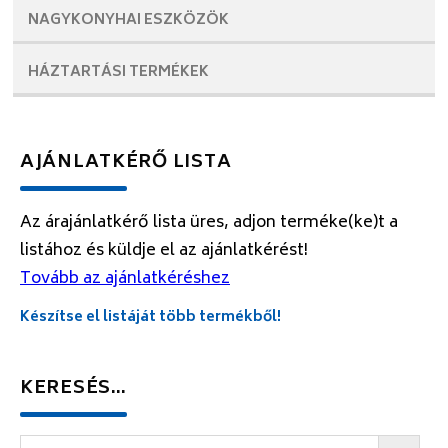
NAGYKONYHAI
ESZKÖZÖK
HÁZTARTÁSI
TERMÉKEK
AJÁNLATKÉRŐ LISTA
Az árajánlatkérő lista üres, adjon terméke(ke)t a
listához és küldje el az ajánlatkérést!
Tovább az ajánlatkéréshez
Készítse el listáját több termékből!
KERESÉS…