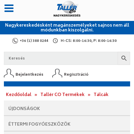
Nagykereskedésként magánszemélyeket sajnos nem áll
módunkban kiszolgálni.
+36 (1) 388 0244
H-CS: 8:00-16:30, P: 8:00-16:30
Bejelentkezés
Regisztráció
Kezdőoldal
»
Tallér CO Termékek
»
Tálcák
ÚJDONSÁGOK
ÉTTERMI
FOGYÓESZKÖZÖK