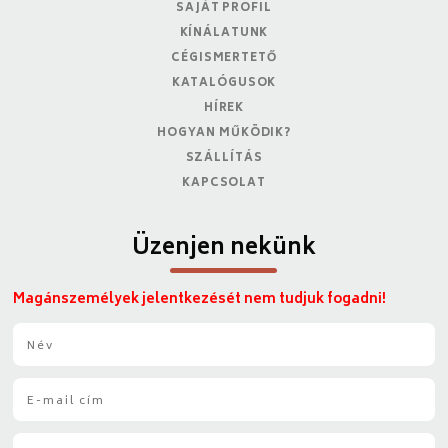
SAJÁT PROFIL
KÍNÁLATUNK
CÉGISMERTETŐ
KATALÓGUSOK
HÍREK
HOGYAN MŰKÖDIK?
SZÁLLÍTÁS
KAPCSOLAT
Üzenjen nekünk
Magánszemélyek jelentkezését nem tudjuk fogadni!
N
é
v
E
*
-
m
T
a