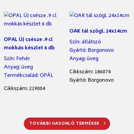
OAK tál szögl. 24x14cm
OPAL ÚJ csésze .9 cl
Szín
:
átlátszó
mokkás készlet 6 db
Gyártó
:
Borgonovo
Szín
:
Fehér
Anyag
:
üveg
Anyag
:
üveg
Cikkszám: 186074
Termékcsalád
:
OPÁL
Gyártó: Borgonovo
Cikkszám: 219004
TOVÁBBI HASONLÓ TERMÉKEK