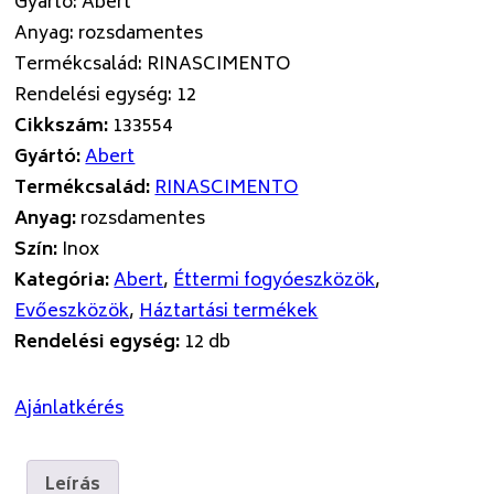
Gyártó
:
Abert
Anyag
:
rozsdamentes
Termékcsalád
:
RINASCIMENTO
Rendelési egység
:
12
Cikkszám:
133554
Gyártó:
Abert
Termékcsalád:
RINASCIMENTO
Anyag:
rozsdamentes
Szín:
Inox
Kategória:
Abert
,
Éttermi fogyóeszközök
,
Evőeszközök
,
Háztartási termékek
Rendelési egység:
12 db
Ajánlatkérés
Leírás