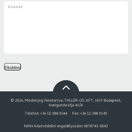
Elküldöm
© 2026. Minden jog fenntartva. TALLÉR-CO. KFT. 1037 Budapest,
Kunigunda útja 41/A
Telefon: +36 (1) 388 0244
Fax: +36 (1) 388 0245
NAIH Adatvédelmi engedélyszám: 9878743-3843