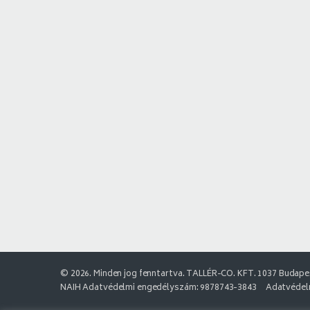
© 2026. Minden jog fenntartva. TALLÉR-CO. KFT. 1037 Budapes
NAIH Adatvédelmi engedélyszám: 9878743-3843
Adatvédelm