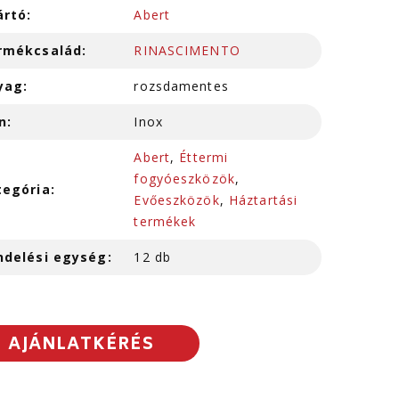
ártó:
Abert
rmékcsalád:
RINASCIMENTO
yag:
rozsdamentes
n:
Inox
Abert
,
Éttermi
fogyóeszközök
,
tegória:
Evőeszközök
,
Háztartási
termékek
ndelési egység:
12 db
AJÁNLATKÉRÉS