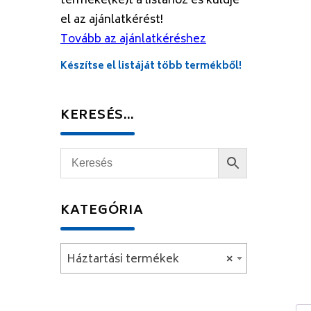
terméke(ke)t a listához és küldje
el az ajánlatkérést!
Tovább az ajánlatkéréshez
Készítse el listáját több termékből!
KERESÉS…
KATEGÓRIA
Háztartási termékek
×