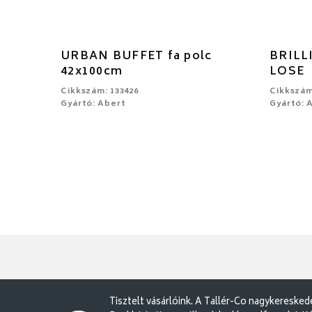
URBAN BUFFET fa polc
BRILLI
42x100cm
LOSE
Cikkszám: 133426
Cikkszám
Gyártó: Abert
Gyártó: 
Tisztelt vásárlóink. A Tallér-Co nagykereske