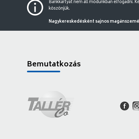
Bankkártyát nem áll módunkban elfogadni. Ké
köszönjük.
Nagykereskedésként sajnos magánszemély
Bemutatkozás