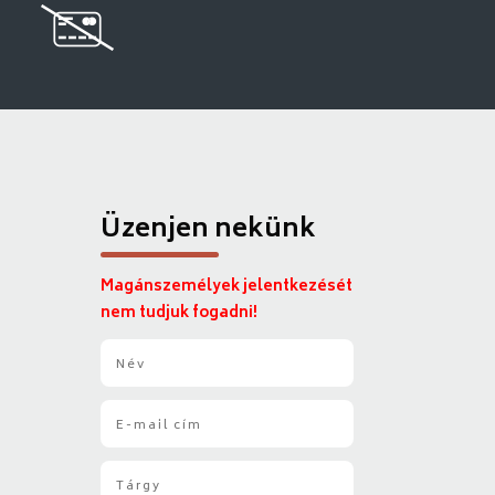
Üzenjen nekünk
Magánszemélyek jelentkezését
nem tudjuk fogadni!
N
é
v
E
*
-
m
T
a
á
i