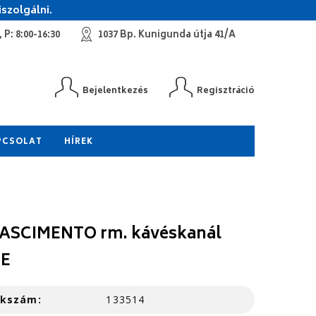
szolgálni.
 P: 8:00-16:30
1037 Bp. Kunigunda útja 41/A
Bejelentkezés
Regisztráció
PCSOLAT
HÍREK
ASCIMENTO rm. kávéskanál
SE
kkszám:
133514