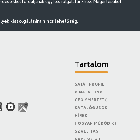
rdéseikkel forduljanak ügyfélszolgálatunkhoz. Megértésüket
ek kiszolgálására nincs lehetőség.
Tartalom
SAJÁT PROFIL
KÍNÁLATUNK
CÉGISMERTETŐ
KATALÓGUSOK
HÍREK
HOGYAN MŰKÖDIK?
SZÁLLÍTÁS
KAPCSOLAT