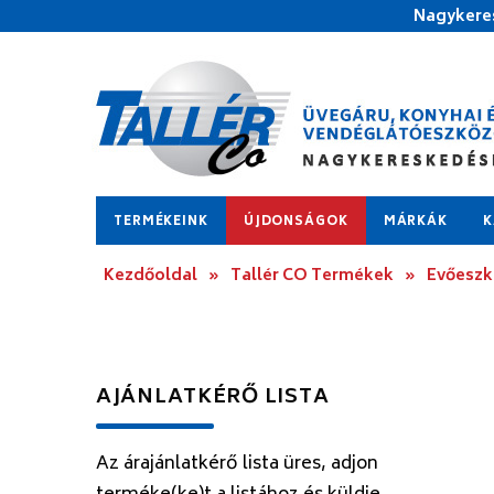
Nagykeres
TERMÉKEINK
ÚJDONSÁGOK
MÁRKÁK
K
Kezdőoldal
»
Tallér CO Termékek
»
Evőesz
AJÁNLATKÉRŐ LISTA
Az árajánlatkérő lista üres, adjon