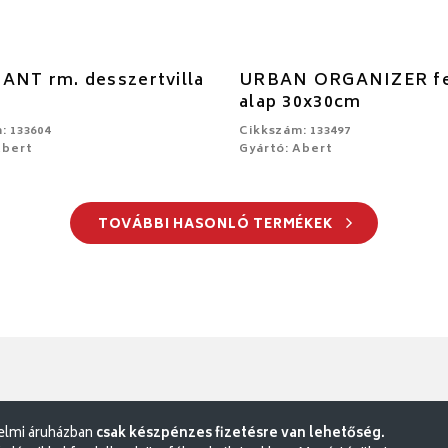
ANT rm. desszertvilla
URBAN ORGANIZER fe
alap 30x30cm
: 133604
Cikkszám: 133497
Abert
Gyártó: Abert
TOVÁBBI HASONLÓ TERMÉKEK
delmi áruházban
csak készpénzes fizetésre van lehetőség.