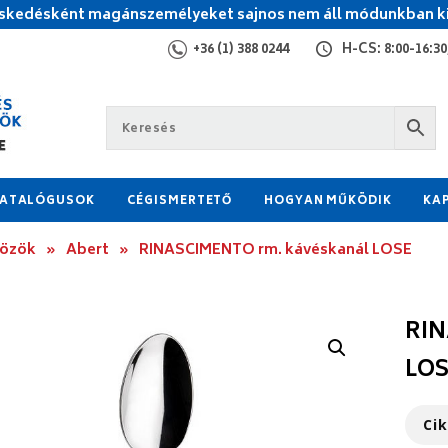
kedésként magánszemélyeket sajnos nem áll módunkban ki
+36 (1) 388 0244
H-CS: 8:00-16:30,
ATALÓGUSOK
CÉGISMERTETŐ
HOGYAN MŰKÖDIK
KA
közök
»
Abert
»
RINASCIMENTO rm. kávéskanál LOSE
RIN
LO
Ci