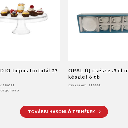
IO talpas tortatál 27
OPAL ÚJ csésze .9 cl 
készlet 6 db
: 186071
Cikkszám: 219004
Borgonovo
TOVÁBBI HASONLÓ TERMÉKEK