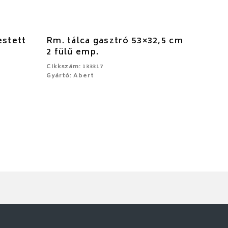
stett
Rm. tálca gasztró 53×32,5 cm
2 fülű emp.
Cikkszám: 133317
Gyártó: Abert