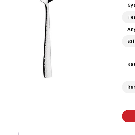
Gy
Te
An
Szí
Ka
Re