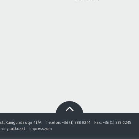
t, Kunigunda útja 41/A
Telefon: +36 (1) 388 0244
Fax: +36 (1) 388 0245
i nyilatkozat
Impresszum