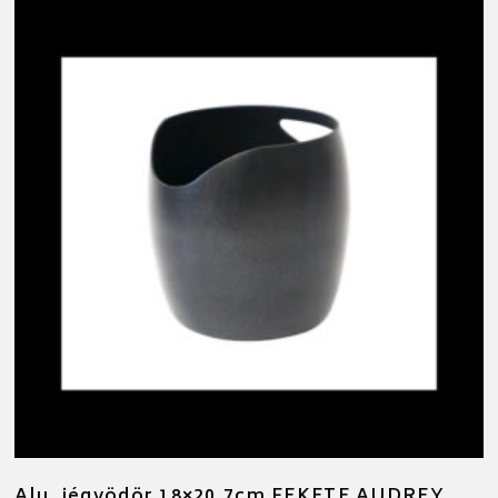
Alu. jégvödör 18×20,7cm FEKETE AUDREY