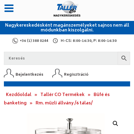
Nagykereskedésként magánszemélyeket sajnos nem áll
módunkban kiszolgálni.
+36 (1) 388 0244
H-CS: 8:00-16:30, P: 8:00-16:30
Bejelentkezés
Regisztráció
Kezdőoldal
»
Tallér CO Termékek
»
Büfé és
banketing
»
Rm. müzli állvány /6 tálas/