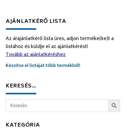
AJÁNLATKÉRŐ LISTA
Az árajánlatkérő lista üres, adjon terméke(ke)t a
listához és küldje el az ajánlatkérést!
Tovább az ajánlatkéréshez
Készítse el listáját több termékből!
KERESÉS…
KATEGÓRIA