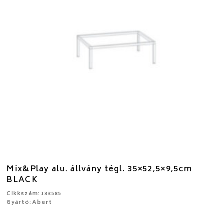
Mix&Play alu. állvány tégl. 35×52,5×9,5cm
BLACK
Cikkszám: 133585
Gyártó: Abert