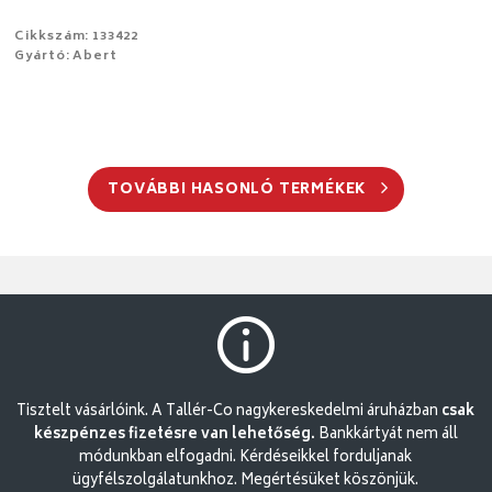
Cikkszám: 133422
Gyártó: Abert
TOVÁBBI HASONLÓ TERMÉKEK
Tisztelt vásárlóink. A Tallér-Co nagykereskedelmi áruházban
csak
készpénzes fizetésre van lehetőség.
Bankkártyát nem áll
módunkban elfogadni. Kérdéseikkel forduljanak
ügyfélszolgálatunkhoz. Megértésüket köszönjük.