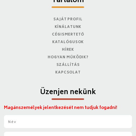
Tartalom
SAJÁT PROFIL
KÍNÁLATUNK
CÉGISMERTETŐ
KATALÓGUSOK
HÍREK
HOGYAN MŰKÖDIK?
SZÁLLÍTÁS
KAPCSOLAT
Üzenjen nekünk
Magánszemélyek jelentkezését nem tudjuk fogadni!
N
é
v
E
*