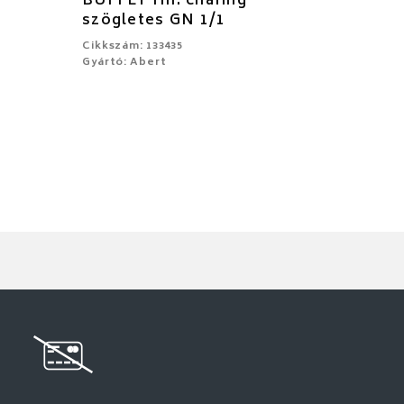
BUFFET rm. chafing
szögletes GN 1/1
Cikkszám: 133435
Gyártó: Abert