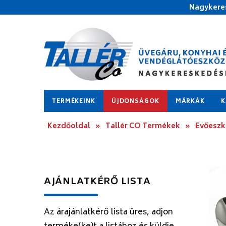
Nagykeres
TERMÉKEINK
ÚJDONSÁGOK
MÁRKÁK
K
Kezdőoldal
»
Tallér CO Termékek
»
Evőesz
AJÁNLATKÉRŐ LISTA
Az árajánlatkérő lista üres, adjon