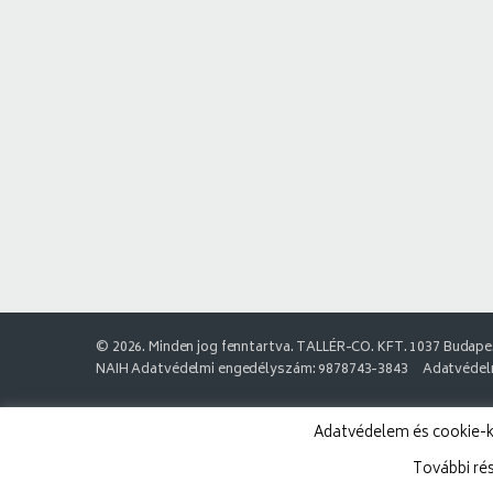
© 2026. Minden jog fenntartva. TALLÉR-CO. KFT. 1037 Budapes
NAIH Adatvédelmi engedélyszám: 9878743-3843
Adatvédelm
Adatvédelem és cookie-k:
További ré