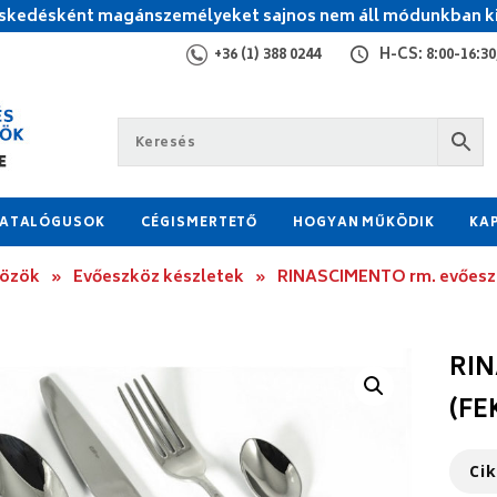
kedésként magánszemélyeket sajnos nem áll módunkban ki
+36 (1) 388 0244
H-CS: 8:00-16:30,
ATALÓGUSOK
CÉGISMERTETŐ
HOGYAN MŰKÖDIK
KA
közök
»
Evőeszköz készletek
»
RINASCIMENTO rm. evőeszk
RIN
(FE
Ci