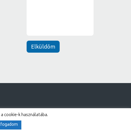
n
e
t
*
Elküldöm
 a cookie-k használatába.
lfogadom