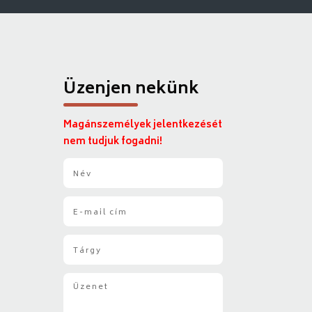
Üzenjen nekünk
Magánszemélyek jelentkezését
nem tudjuk fogadni!
N
é
v
E
*
-
m
T
a
á
i
r
l
Ü
g
*
z
y
e
*