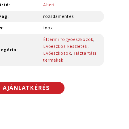
ártó:
Abert
yag:
rozsdamentes
n:
Inox
Éttermi fogyóeszközök
,
Evőeszköz készletek
,
tegória:
Evőeszközök
,
Háztartási
termékek
AJÁNLATKÉRÉS