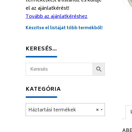
terméke(ke)t a listához és küldje
el az ajánlatkérést!
Tovább az ajánlatkéréshez
Készítse el listáját több termékből!
KERESÉS…
KATEGÓRIA
Háztartási termékek
×
ABE