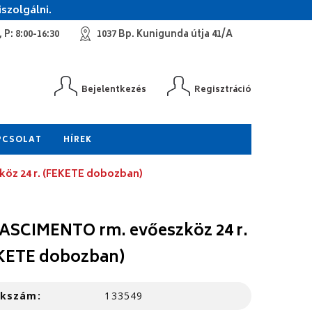
szolgálni.
 P: 8:00-16:30
1037 Bp. Kunigunda útja 41/A
Bejelentkezés
Regisztráció
PCSOLAT
HÍREK
öz 24 r. (FEKETE dobozban)
ASCIMENTO rm. evőeszköz 24 r.
KETE dobozban)
kkszám:
133549