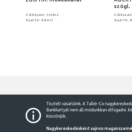
EGO rm. mokkakanál
ABERT
szögl
Cikkszám: 133413
Cikkszám
Gyártó: Abert
Gyártó: 
Tisztelt vásárlóink. A Tallér-Co nagykereske
Bankkártyát nem áll módunkban elfogadni. Ké
köszönjük.
Nagykereskedésként sajnos magánszemély