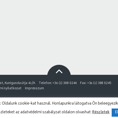
t, Kunigunda útja 41/A
Telefon: +36 (1) 388 0244
Fax: +36 (1) 388 0245
i nyilatkozat
Impresszum
 Oldalunk cookie-kat használ. Honlapunkra látogatva Ön beleegyezik
szleteket az adatvédelmi szabályzat oldalon olvashat:
Részletek
E