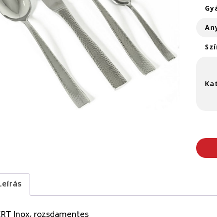
Gy
An
Szí
Ka
Leírás
RT Inox, rozsdamentes