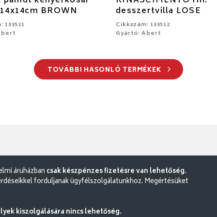
 pamut kenyérkosár
RINASCIMENTO rm.
. 14x14cm BROWN
desszertvilla LOSE
: 133521
Cikkszám: 133512
Abert
Gyártó: Abert
TOVÁBBI HASONLÓ TERMÉKEK
delmi áruházban
csak készpénzes fizetésre van lehetőség.
rdéseikkel forduljanak ügyfélszolgálatunkhoz. Megértésüket
ek kiszolgálására nincs lehetőség.