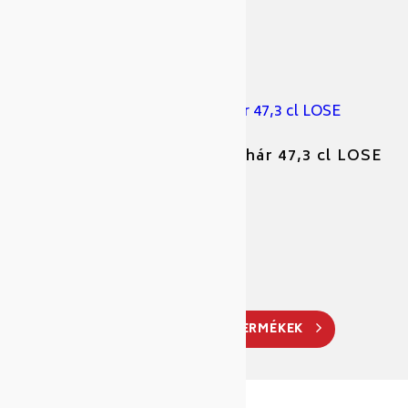
Cikkszám: 219004
LIBBEY PANELED üditős pohár 47,3 cl LOSE
Cikkszám: 4380234
Gyártó: Aps
TOVÁBBI HASONLÓ TERMÉKEK