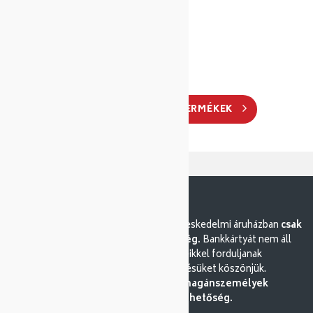
Cikkszám: 139343
Gyártó: Tescoma
TOVÁBBI HASONLÓ TERMÉKEK
Tisztelt vásárlóink. A Tallér-Co nagykereskedelmi áruházban
csak
készpénzes fizetésre van lehetőség.
Bankkártyát nem áll
módunkban elfogadni. Kérdéseikkel forduljanak
ügyfélszolgálatunkhoz. Megértésüket köszönjük.
Nagykereskedésként sajnos magánszemélyek
kiszolgálására nincs lehetőség.