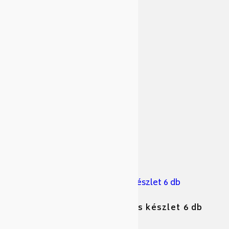
Gyártó: Blaumann
PALLADIO váza 20cm
Cikkszám: 186075
Gyártó: Borgonovo
OPAL ÚJ csésze .9 cl mokkás készlet 6 db