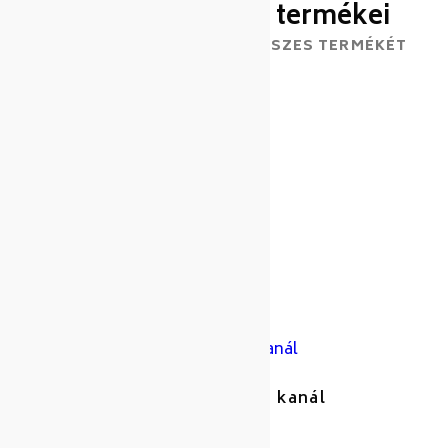
A gyártó további termékei
ISMERJE MEG A GYÁRTÓ ÖSSZES TERMÉKÉT
SPACE LINE habszedőkanál
Cikkszám: 139013
Gyártó: Tescoma
SPACE TONE spagettiszedő kanál