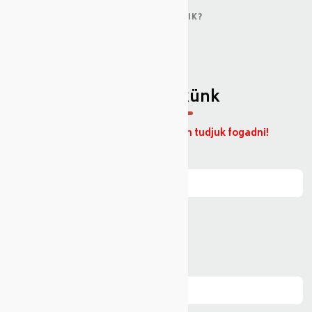
HÍREK
HOGYAN MŰKÖDIK?
SZÁLLÍTÁS
KAPCSOLAT
Üzenjen nekünk
Magánszemélyek jelentkezését nem tudjuk fogadni!
Név
*
E-mail
*
Tárgy
*