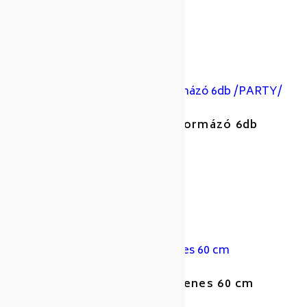
Cikkszám: 139520
Gyártó: Tescoma
DELICIA műa. keksz-linzerformázó 6db
/PARTY/
Cikkszám: 13999916
Gyártó: Tescoma
MONTI összekötőelem egyenes 60 cm