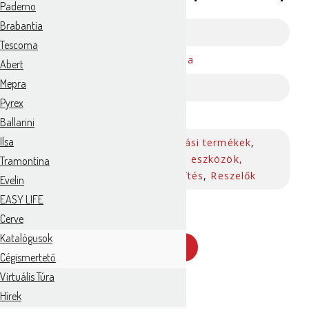
Paderno
Brabantia
Cikkszám:
139673
Tescoma
Gyártó:
Tescoma
Abert
Mepra
Anyag:
fém
Pyrex
Szín:
Fehér
Ballarini
Ilsa
Háztartási termékek
,
Kategória:
Konyhai eszközök,
Tramontina
Előkészítés
,
Reszelők
Evelin
EASY LIFE
Cerve
Katalógusok
AJÁNLATKÉRÉS
Cégismertető
Virtuális Túra
Hírek
Leírás