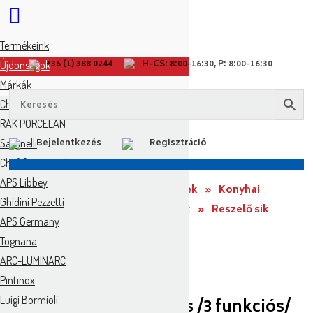
Termékeink
+36 (1) 388 0244
H-CS: 8:00-16:30, P: 8:00-16:30
Újdonságok
Márkák
Churchill
RAK PORCELÁN
Salvinelli
Bejelentkezés
Regisztráció
Chef & Sommelier
APS Libbey
Kezdőoldal
»
Tallér CO Termékek
»
Konyhai
Ghidini Pezzetti
eszközök, Előkészítés
»
Reszelők
»
Reszelő sík
APS Germany
univerzális /3 funkciós/
Tognana
ARC-LUMINARC
Pintinox
Luigi Bormioli
Reszelő sík univerzális /3 funkciós/