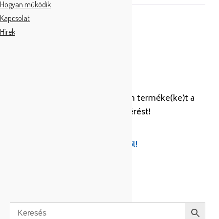
Hogyan működik
Kapcsolat
Tescoma fehér, fém
Hírek
AJÁNLATKÉRŐ LISTA
Az árajánlatkérő lista üres, adjon terméke(ke)t a
listához és küldje el az ajánlatkérést!
Tovább az ajánlatkéréshez
Készítse el listáját több termékből!
KERESÉS…