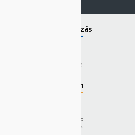
Bemutatkozás
Tartalom
SAJÁT PROFIL
KÍNÁLATUNK
CÉGISMERTETŐ
KATALÓGUSOK