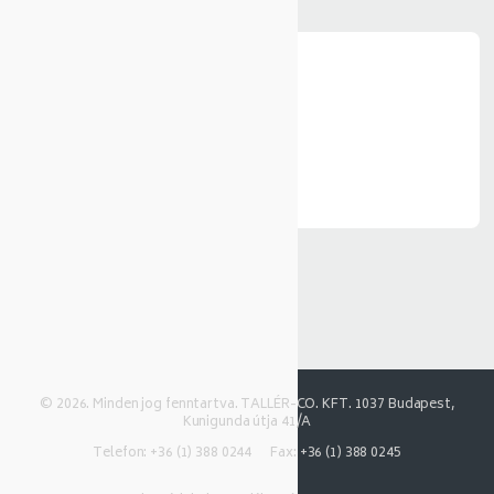
Üzenet
*
Elküldöm
© 2026. Minden jog fenntartva. TALLÉR-CO. KFT. 1037 Budapest,
Kunigunda útja 41/A
Telefon: +36 (1) 388 0244
Fax: +36 (1) 388 0245