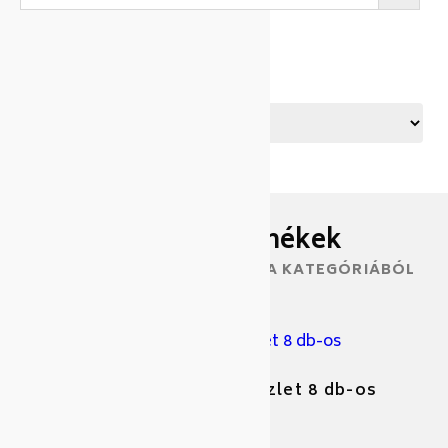
KATEGÓRIA
Hasonló termékek
TOVÁBBI TERMÉKEK EBBŐL A KATEGÓRIÁBÓL
CERA STONE bev.edénykészlet 8 db-os
Cikkszám: 345941