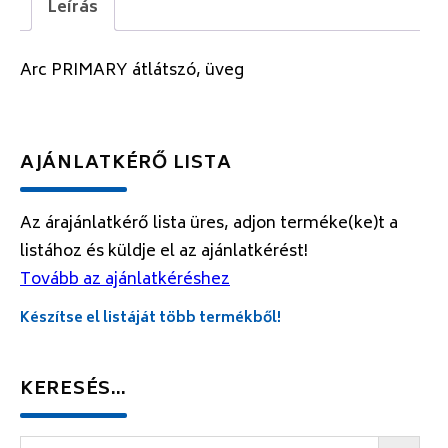
Leírás
Arc PRIMARY átlátszó, üveg
AJÁNLATKÉRŐ LISTA
Az árajánlatkérő lista üres, adjon terméke(ke)t a
listához és küldje el az ajánlatkérést!
Tovább az ajánlatkéréshez
Készítse el listáját több termékből!
KERESÉS…