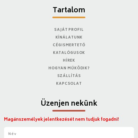
Tartalom
SAJÁT PROFIL
KÍNÁLATUNK
CÉGISMERTETŐ
KATALÓGUSOK
HÍREK
HOGYAN MŰKÖDIK?
SZÁLLÍTÁS
KAPCSOLAT
Üzenjen nekünk
Magánszemélyek jelentkezését nem tudjuk fogadni!
N
é