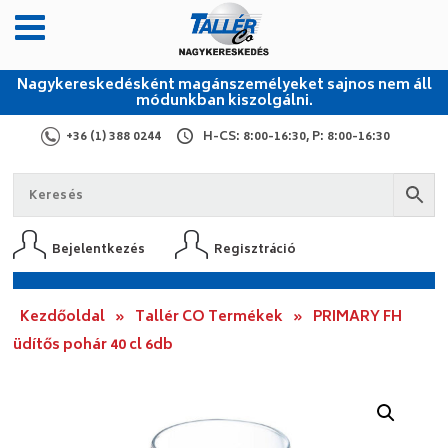
Nagykereskedésként magánszemélyeket sajnos nem áll
módunkban kiszolgálni.
+36 (1) 388 0244
H-CS: 8:00-16:30, P: 8:00-16:30
Bejelentkezés
Regisztráció
Kezdőoldal
»
Tallér CO Termékek
»
PRIMARY FH
üdítős pohár 40 cl 6db