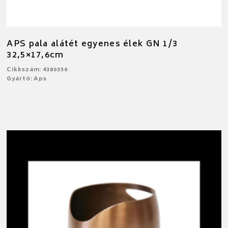
APS pala alátét egyenes élek GN 1/3
32,5×17,6cm
Cikkszám: 4380356
Gyártó: Aps