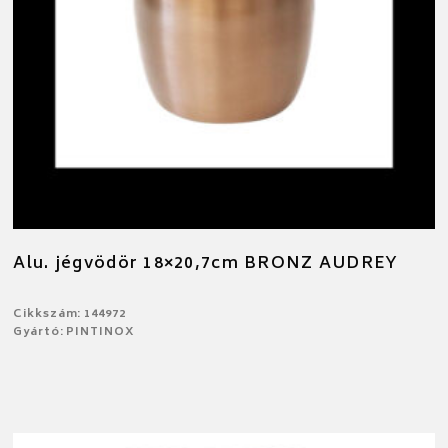
Alu. jégvödör 18×20,7cm BRONZ AUDREY
Cikkszám: 144972
Gyártó: PINTINOX