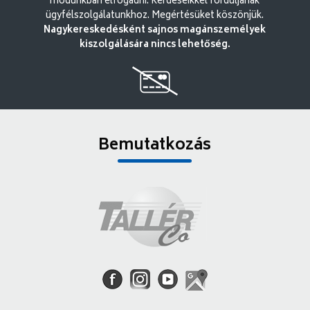
módunkban elfogadni. Kérdéseikkel forduljanak
ügyfélszolgálatunkhoz. Megértésüket köszönjük.
Nagykereskedésként sajnos magánszemélyek
kiszolgálására nincs lehetőség.
Bemutatkozás