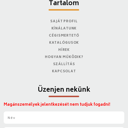
Tartalom
SAJÁT PROFIL
KÍNÁLATUNK
CÉGISMERTETŐ
KATALÓGUSOK
HÍREK
HOGYAN MŰKÖDIK?
SZÁLLÍTÁS
KAPCSOLAT
Üzenjen nekünk
Magánszemélyek jelentkezését nem tudjuk fogadni!
N
é
v