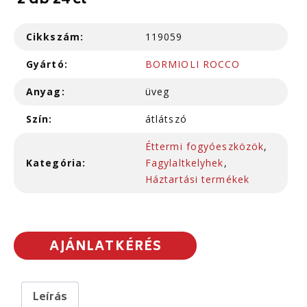
2 db 24 cl
Cikkszám:
119059
Gyártó:
BORMIOLI ROCCO
Anyag:
üveg
Szín:
átlátszó
Éttermi fogyóeszközök
,
Kategória:
Fagylaltkelyhek
,
Háztartási termékek
AJÁNLATKÉRÉS
Leírás