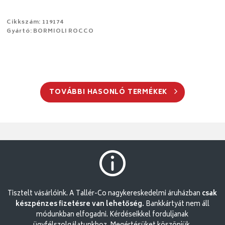
Cikkszám: 119174
Gyártó: BORMIOLI ROCCO
TOVÁBBI HASONLÓ TERMÉKEK
Tisztelt vásárlóink. A Tallér-Co nagykereskedelmi áruházban
csak
készpénzes fizetésre van lehetőség.
Bankkártyát nem áll
módunkban elfogadni. Kérdéseikkel forduljanak