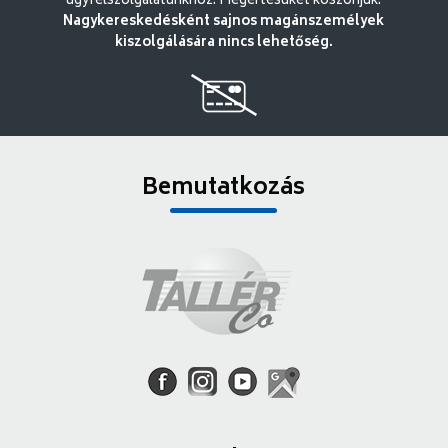
ügyfélszolgálatunkhoz. Megértésüket köszönjük.
Nagykereskedésként sajnos magánszemélyek
kiszolgálására nincs lehetőség.
Bemutatkozás