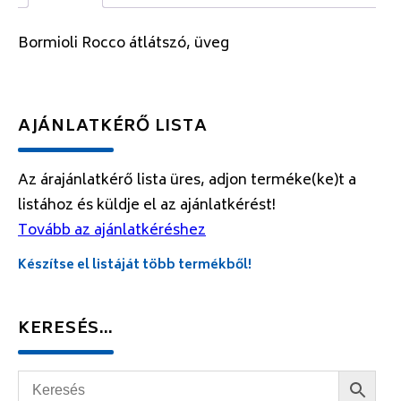
Bormioli Rocco átlátszó, üveg
AJÁNLATKÉRŐ LISTA
Az árajánlatkérő lista üres, adjon terméke(ke)t a
listához és küldje el az ajánlatkérést!
Tovább az ajánlatkéréshez
Készítse el listáját több termékből!
KERESÉS…