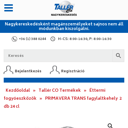
Nagykereskedésként magánszemélyeket sajnos nem áll
módunkban kiszolgálni.
+36 (1) 388 0244
H-CS: 8:00-16:30, P: 8:00-16:30
Bejelentkezés
Regisztráció
Kezdőoldal
»
Tallér CO Termékek
»
Éttermi
fogyóeszközök
»
PRIMAVERA TRANS fagylaltkehely 2
db 24 cl