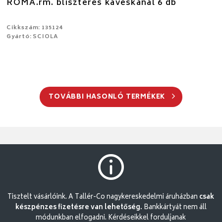
ROMA.rm. bliszteres kávéskanál 6 db
Cikkszám: 135124
Gyártó: SCIOLA
TOVÁBBI HASONLÓ TERMÉKEK
Tisztelt vásárlóink. A Tallér-Co nagykereskedelmi áruházban
csak
készpénzes fizetésre van lehetőség.
Bankkártyát nem áll
módunkban elfogadni. Kérdéseikkel forduljanak