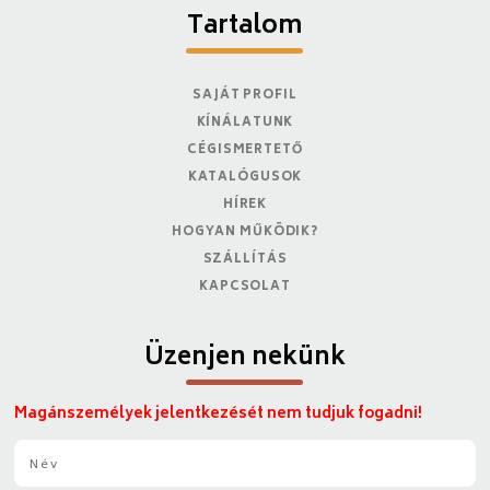
Tartalom
SAJÁT PROFIL
KÍNÁLATUNK
CÉGISMERTETŐ
KATALÓGUSOK
HÍREK
HOGYAN MŰKÖDIK?
SZÁLLÍTÁS
KAPCSOLAT
Üzenjen nekünk
Magánszemélyek jelentkezését nem tudjuk fogadni!
N
é
v