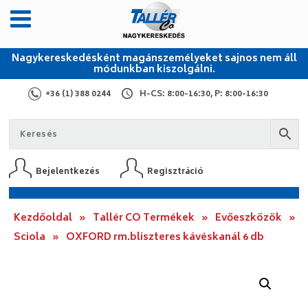
Nagykereskedésként magánszemélyeket sajnos nem áll
módunkban kiszolgálni.
+36 (1) 388 0244
H-CS: 8:00-16:30, P: 8:00-16:30
Bejelentkezés
Regisztráció
Kezdőoldal
»
Tallér CO Termékek
»
Evőeszközök
»
Sciola
»
OXFORD rm.bliszteres kávéskanál 6 db