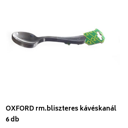
OXFORD rm.bliszteres kávéskanál
6 db