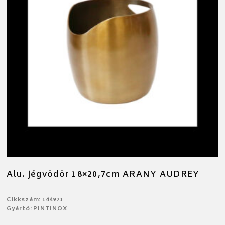
Alu. jégvödör 18×20,7cm ARANY AUDREY
Cikkszám: 144971
Gyártó: PINTINOX