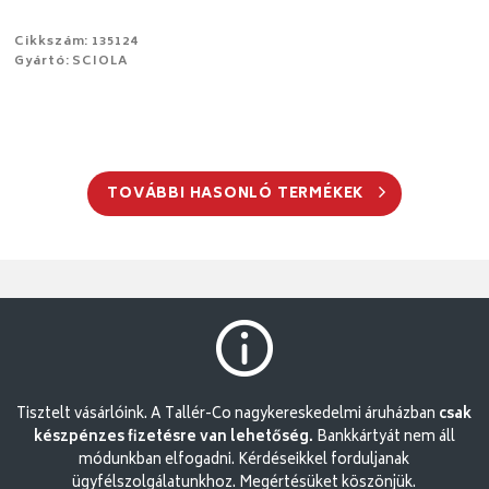
Cikkszám: 135124
Gyártó: SCIOLA
TOVÁBBI HASONLÓ TERMÉKEK
Tisztelt vásárlóink. A Tallér-Co nagykereskedelmi áruházban
csak
készpénzes fizetésre van lehetőség.
Bankkártyát nem áll
módunkban elfogadni. Kérdéseikkel forduljanak
ügyfélszolgálatunkhoz. Megértésüket köszönjük.