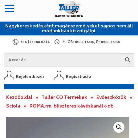
Nagykereskedésként magánszemélyeket sajnos nem áll
módunkban kiszolgálni.
+36 (1) 388 0244
H-CS: 8:00-16:30, P: 8:00-16:30
Bejelentkezés
Regisztráció
Kezdőoldal
»
Tallér CO Termékek
»
Evőeszközök
»
Sciola
»
ROMA.rm. bliszteres kávéskanál 6 db