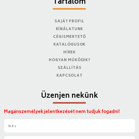
Tartalom
SAJÁT PROFIL
KÍNÁLATUNK
CÉGISMERTETŐ
KATALÓGUSOK
HÍREK
HOGYAN MŰKÖDIK?
SZÁLLÍTÁS
KAPCSOLAT
Üzenjen nekünk
Magánszemélyek jelentkezését nem tudjuk fogadni!
N
é
v
E