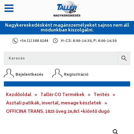
Nagykereskedésként magánszemélyeket sajnos nem áll
módunkban kiszolgálni.
+36 (1) 388 0244
H-CS: 8:00-16:30, P: 8:00-16:30
Bejelentkezés
Regisztráció
Kezdőoldal
»
Tallér CO Termékek
»
Terítés
»
Asztali patikák, invertál, menage készletek
»
OFFICINA TRANS. 1825 üveg 26,8cl +kiöntő dugó