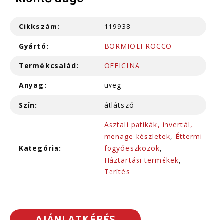
+kiöntő dugó
Cikkszám:
119938
Gyártó:
BORMIOLI ROCCO
Termékcsalád:
OFFICINA
Anyag:
üveg
Szín:
átlátszó
Asztali patikák, invertál,
menage készletek
,
Éttermi
Kategória:
fogyóeszközök
,
Háztartási termékek
,
Terítés