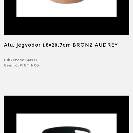
Alu. jégvödör 18×20,7cm BRONZ AUDREY
Cikkszám: 144972
Gyártó: PINTINOX