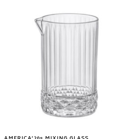
AMERICA’20s MIXING GLASS