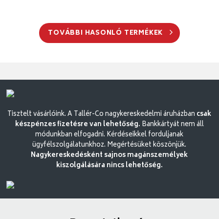
TOVÁBBI HASONLÓ TERMÉKEK
Tisztelt vásárlóink. A Tallér-Co nagykereskedelmi áruházban
csak
készpénzes fizetésre van lehetőség.
Bankkártyát nem áll
módunkban elfogadni. Kérdéseikkel forduljanak
ügyfélszolgálatunkhoz. Megértésüket köszönjük.
Nagykereskedésként sajnos magánszemélyek
kiszolgálására nincs lehetőség.