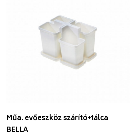
Műa. evőeszköz szárító+tálca
BELLA