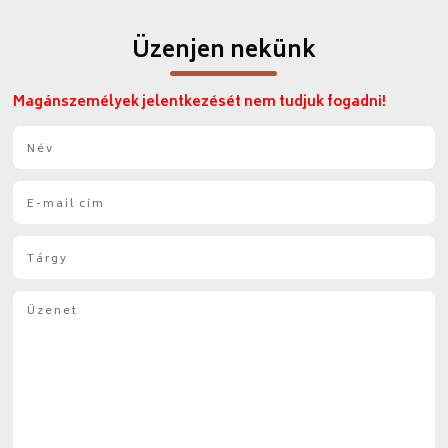
Üzenjen nekünk
Magánszemélyek jelentkezését nem tudjuk fogadni!
N
é
v
E
*
-
m
T
a
á
i
r
l
Ü
g
*
z
y
e
*
n
e
t
*