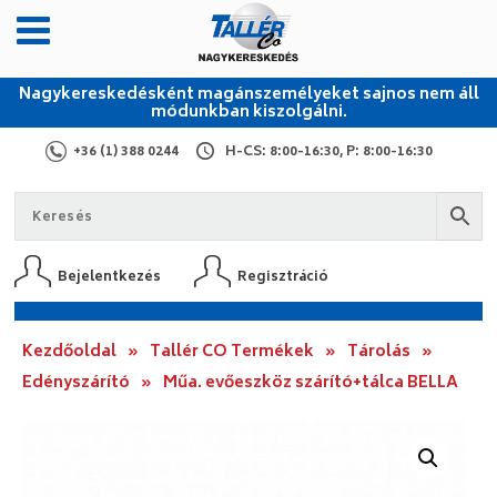
Nagykereskedésként magánszemélyeket sajnos nem áll
módunkban kiszolgálni.
+36 (1) 388 0244
H-CS: 8:00-16:30, P: 8:00-16:30
Bejelentkezés
Regisztráció
Kezdőoldal
»
Tallér CO Termékek
»
Tárolás
»
Edényszárító
»
Műa. evőeszköz szárító+tálca BELLA