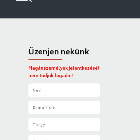
Üzenjen nekünk
Magánszemélyek jelentkezését
nem tudjuk fogadni!
N
é
v
E
*
-
m
T
a
á
i
r
l
Ü
g
*