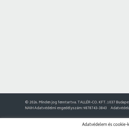
© 2026. Minden jog fenntartva. TALLÉR-CO. KFT. 1037 Budapes
NAIH Adatvédelmi engedélyszám: 9878743-3843
Adatvédelm
Adatvédelem és cookie-k: