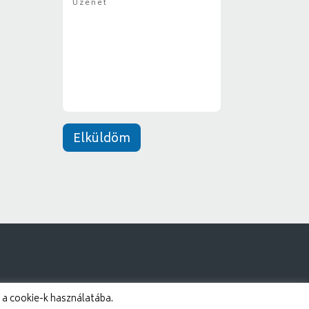
z
y
e
*
n
e
t
*
Elküldöm
 a cookie-k használatába.