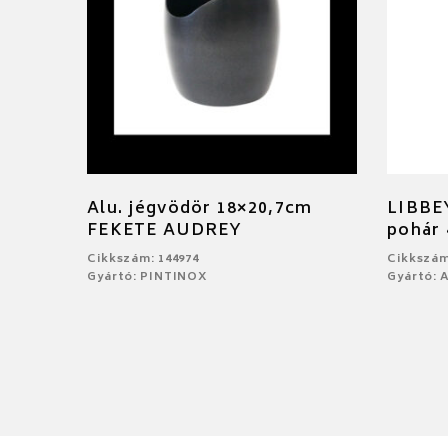
Alu. jégvödör 18×20,7cm
LIBBE
FEKETE AUDREY
pohár 
Cikkszám: 144974
Cikkszám
Gyártó: PINTINOX
Gyártó: 