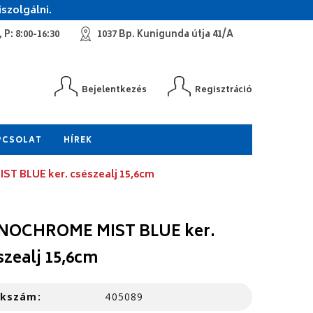
szolgálni.
 P: 8:00-16:30
1037 Bp. Kunigunda útja 41/A
Bejelentkezés
Regisztráció
PCSOLAT
HÍREK
 BLUE ker. csészealj 15,6cm
OCHROME MIST BLUE ker.
szealj 15,6cm
kkszám:
405089