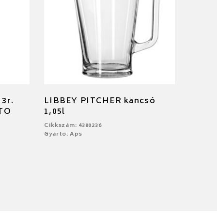
 3r.
LIBBEY PITCHER kancsó
CTO
1,05l
Cikkszám: 4380236
Gyártó: Aps