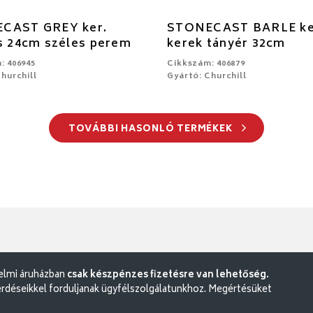
CAST GREY ker.
STONECAST BARLE ke
s 24cm széles perem
kerek tányér 32cm
: 406945
Cikkszám: 406879
hurchill
Gyártó: Churchill
TOVÁBBI HASONLÓ TERMÉKEK
delmi áruházban
csak készpénzes fizetésre van lehetőség.
rdéseikkel forduljanak ügyfélszolgálatunkhoz. Megértésüket