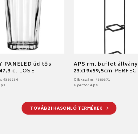
Y PANELED üditős
APS rm. buffet állvány
47,3 cl LOSE
23x19x59,5cm PERFE
: 4380234
Cikkszám: 4380371
Aps
Gyártó: Aps
TOVÁBBI HASONLÓ TERMÉKEK