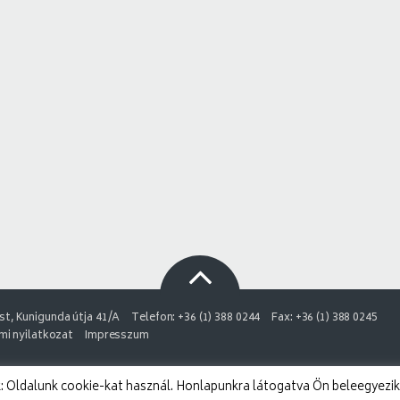
t, Kunigunda útja 41/A
Telefon: +36 (1) 388 0244
Fax: +36 (1) 388 0245
i nyilatkozat
Impresszum
 Oldalunk cookie-kat használ. Honlapunkra látogatva Ön beleegyezik