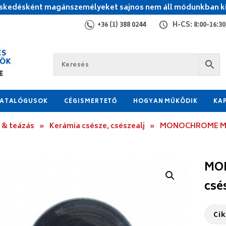
kedésként magánszemélyeket sajnos nem áll módunkban ki
+36 (1) 388 0244
H-CS: 8:00-16:30,
ATALÓGUSOK
CÉGISMERTETŐ
HOGYAN MŰKÖDIK
KA
 & teázás
»
Kerámia csésze, csészealj
»
MONOCHROME MIST
MON
csé
Ci