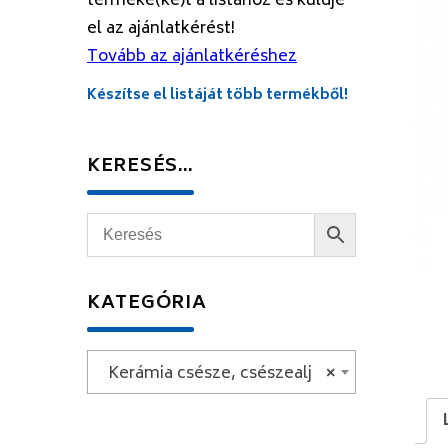
terméke(ke)t a listához és küldje
el az ajánlatkérést!
Tovább az ajánlatkéréshez
Készítse el listáját több termékből!
KERESÉS…
KATEGÓRIA
Kerámia csésze, csészealj
×