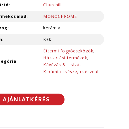
ártó:
Churchill
rmékcsalád:
MONOCHROME
yag:
kerámia
n:
Kék
Éttermi fogyóeszközök
,
Háztartási termékek
,
tegória:
Kávézás & teázás
,
Kerámia csésze, csészealj
AJÁNLATKÉRÉS