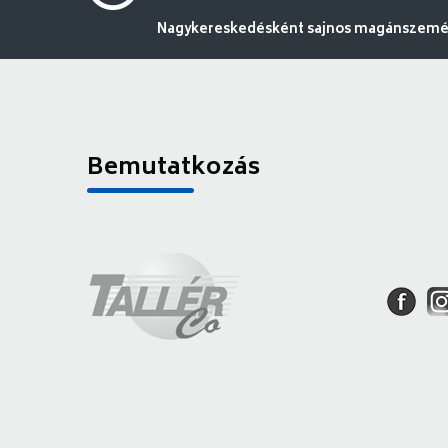
Nagykereskedésként sajnos magánszemély
Bemutatkozás