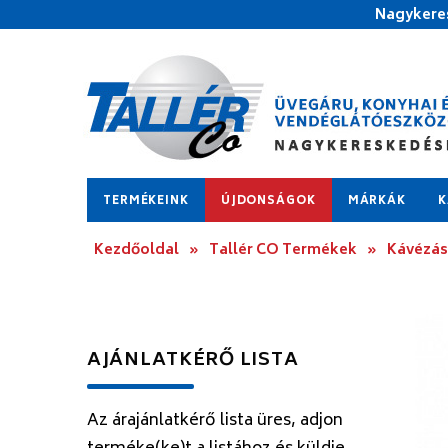
Nagykeres
TERMÉKEINK
ÚJDONSÁGOK
MÁRKÁK
K
Kezdőoldal
»
Tallér CO Termékek
»
Kávézás
AJÁNLATKÉRŐ LISTA
Az árajánlatkérő lista üres, adjon