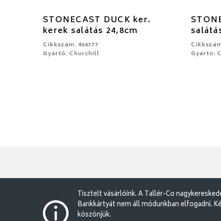
STONECAST DUCK ker.
STONE
kerek salátás 24,8cm
salátá
Cikkszám: 406777
Cikkszám
Gyártó: Churchill
Gyártó: C
Tisztelt vásárlóink. A Tallér-Co nagykereske
Bankkártyát nem áll módunkban elfogadni. Ké
köszönjük.