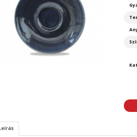
Gy
Te
An
Szí
Ka
Leírás