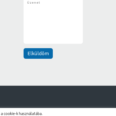
g
*
z
y
e
*
n
e
t
*
Elküldöm
 a cookie-k használatába.