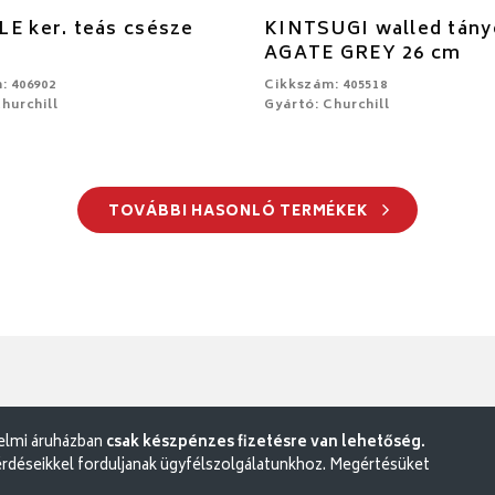
E ker. teás csésze
KINTSUGI walled tány
AGATE GREY 26 cm
: 406902
Cikkszám: 405518
hurchill
Gyártó: Churchill
TOVÁBBI HASONLÓ TERMÉKEK
delmi áruházban
csak készpénzes fizetésre van lehetőség.
rdéseikkel forduljanak ügyfélszolgálatunkhoz. Megértésüket