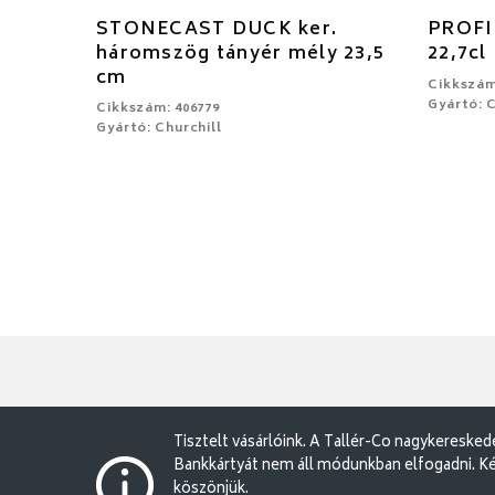
STONECAST DUCK ker.
PROFIL
háromszög tányér mély 23,5
22,7cl
cm
Cikkszám
Gyártó: C
Cikkszám: 406779
Gyártó: Churchill
Tisztelt vásárlóink. A Tallér-Co nagykereske
Bankkártyát nem áll módunkban elfogadni. Ké
köszönjük.