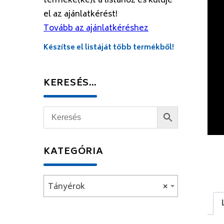
terméke(ke)t a listához és küldje
el az ajánlatkérést!
Tovább az ajánlatkéréshez
Készítse el listáját több termékből!
KERESÉS…
KATEGÓRIA
Tányérok
×