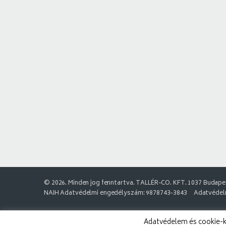
© 2026. Minden jog fenntartva. TALLÉR-CO. KFT. 1037 Budapes
NAIH Adatvédelmi engedélyszám: 9878743-3843
Adatvédelm
Adatvédelem és cookie-k: