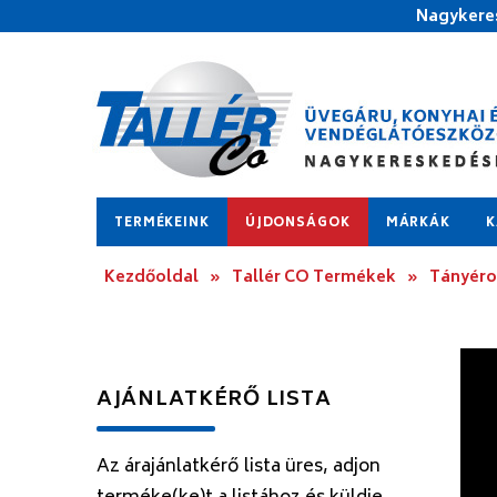
Nagykeres
TERMÉKEINK
ÚJDONSÁGOK
MÁRKÁK
K
Kezdőoldal
»
Tallér CO Termékek
»
Tányér
AJÁNLATKÉRŐ LISTA
Az árajánlatkérő lista üres, adjon