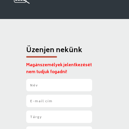
Üzenjen nekünk
Magánszemélyek jelentkezését
nem tudjuk fogadni!
N
é
v
E
*
-
m
T
a
á
i
r
l
Ü