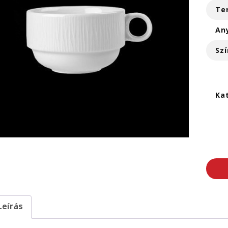
Te
An
Szí
Ka
Leírás