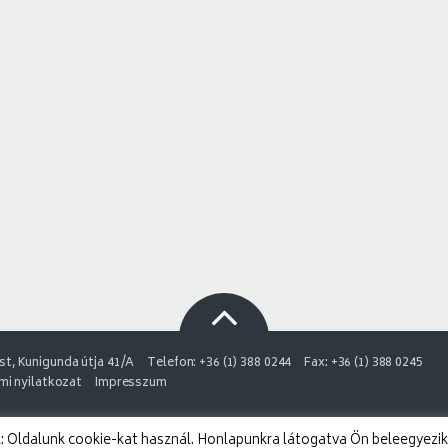
t, Kunigunda útja 41/A
Telefon: +36 (1) 388 0244
Fax: +36 (1) 388 0245
i nyilatkozat
Impresszum
 Oldalunk cookie-kat használ. Honlapunkra látogatva Ön beleegyezik