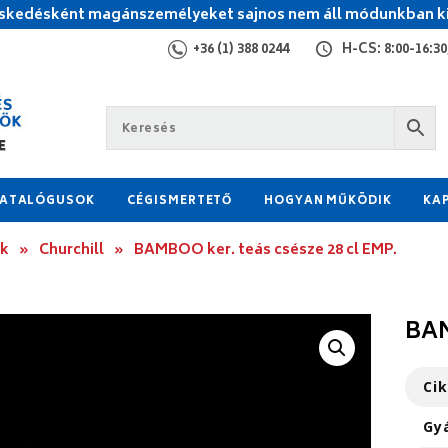
kedésként magánszemélyeket sajnos nem áll módunkban ki
+36 (1) 388 0244
H-CS: 8:00-16:30,
ATALÓGUSOK
CÉGISMERTETŐ
HOGYAN MŰKÖDIK
KA
ok
»
Churchill
»
BAMBOO ker. teás csésze 28 cl EMP.
BAM
Ci
Gy