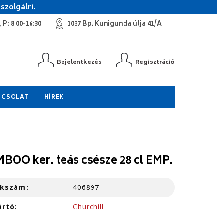
szolgálni.
 P: 8:00-16:30
1037 Bp. Kunigunda útja 41/A
Bejelentkezés
Regisztráció
PCSOLAT
HÍREK
BOO ker. teás csésze 28 cl EMP.
kkszám:
406897
ártó:
Churchill