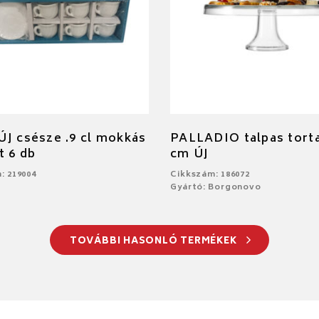
J csésze .9 cl mokkás
PALLADIO talpas torta
t 6 db
cm ÚJ
: 219004
Cikkszám: 186072
Gyártó: Borgonovo
TOVÁBBI HASONLÓ TERMÉKEK