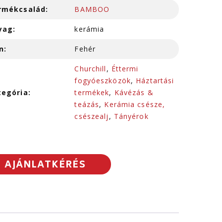
rmékcsalád:
BAMBOO
yag:
kerámia
n:
Fehér
Churchill
,
Éttermi
fogyóeszközök
,
Háztartási
tegória:
termékek
,
Kávézás &
teázás
,
Kerámia csésze,
csészealj
,
Tányérok
AJÁNLATKÉRÉS