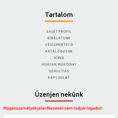
Tartalom
SAJÁT PROFIL
KÍNÁLATUNK
CÉGISMERTETŐ
KATALÓGUSOK
HÍREK
HOGYAN MŰKÖDIK?
SZÁLLÍTÁS
KAPCSOLAT
Üzenjen nekünk
Magánszemélyek jelentkezését nem tudjuk fogadni!
N