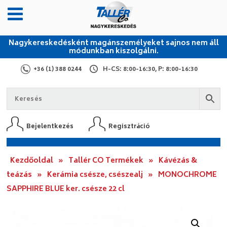
Nagykereskedésként magánszemélyeket sajnos nem áll
módunkban kiszolgálni.
+36 (1) 388 0244
H-CS: 8:00-16:30, P: 8:00-16:30
Bejelentkezés
Regisztráció
Kezdőoldal
»
Tallér CO Termékek
»
Kávézás &
teázás
»
Kerámia csésze, csészealj
»
MONOCHROME
SAPPHIRE BLUE ker. csésze 22 cl