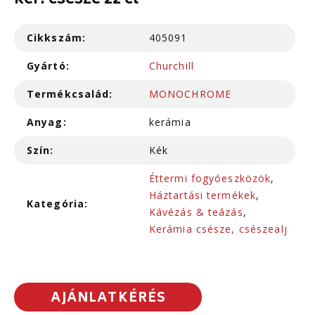
ker. csésze 22 cl
Cikkszám:
405091
Gyártó:
Churchill
Termékcsalád:
MONOCHROME
Anyag:
kerámia
Szín:
Kék
Éttermi fogyóeszközök
,
Háztartási termékek
,
Kategória:
Kávézás & teázás
,
Kerámia csésze, csészealj
AJÁNLATKÉRÉS