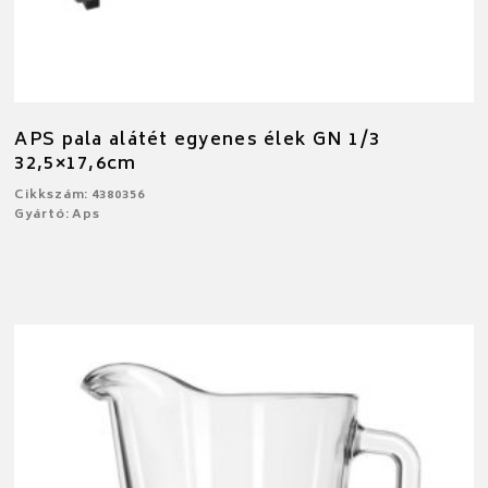
APS pala alátét egyenes élek GN 1/3
32,5×17,6cm
Cikkszám: 4380356
Gyártó: Aps