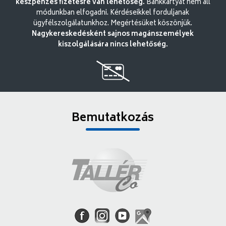
készpénzes fizetésre van lehetőség.
Bankkártyát nem áll
módunkban elfogadni. Kérdéseikkel forduljanak
ügyfélszolgálatunkhoz. Megértésüket köszönjük.
Nagykereskedésként sajnos magánszemélyek
kiszolgálására nincs lehetőség.
Bemutatkozás