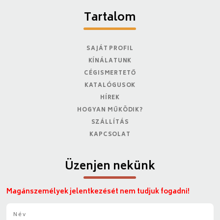
Tartalom
SAJÁT PROFIL
KÍNÁLATUNK
CÉGISMERTETŐ
KATALÓGUSOK
HÍREK
HOGYAN MŰKÖDIK?
SZÁLLÍTÁS
KAPCSOLAT
Üzenjen nekünk
Magánszemélyek jelentkezését nem tudjuk fogadni!
N
é