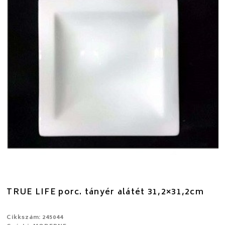
TRUE LIFE porc. tányér alátét 31,2×31,2cm
Cikkszám: 245044