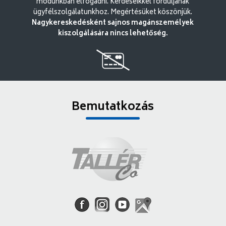
módunkban elfogadni. Kérdéseikkel forduljanak
ügyfélszolgálatunkhoz. Megértésüket köszönjük.
Nagykereskedésként sajnos magánszemélyek
kiszolgálására nincs lehetőség.
Bemutatkozás