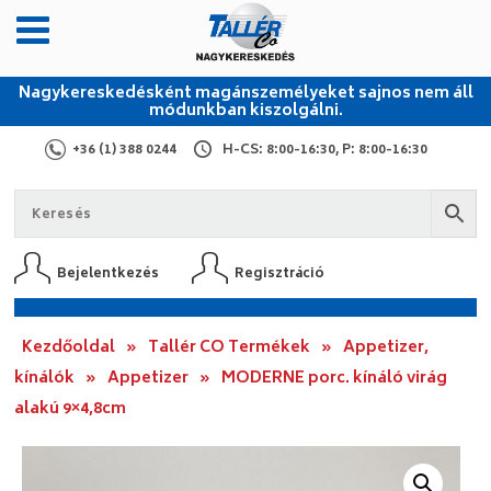
Nagykereskedésként magánszemélyeket sajnos nem áll
módunkban kiszolgálni.
+36 (1) 388 0244
H-CS: 8:00-16:30, P: 8:00-16:30
Bejelentkezés
Regisztráció
Kezdőoldal
»
Tallér CO Termékek
»
Appetizer,
kínálók
»
Appetizer
»
MODERNE porc. kínáló virág
alakú 9×4,8cm