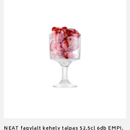
NEAT fagylalt kehely talpas 52,5cl 6db EMPI.