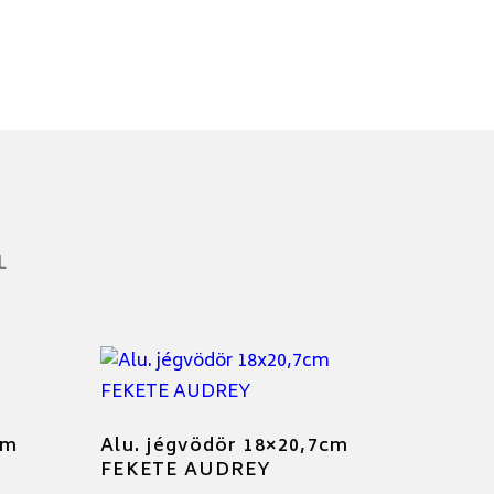
L
cm
Alu. jégvödör 18×20,7cm
FEKETE AUDREY