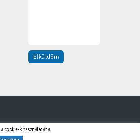
e
*
n
e
t
*
Elküldöm
 a cookie-k használatába.