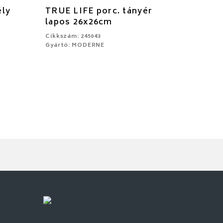
ély
TRUE LIFE porc. tányér
lapos 26x26cm
Cikkszám: 245043
Gyártó: MODERNE