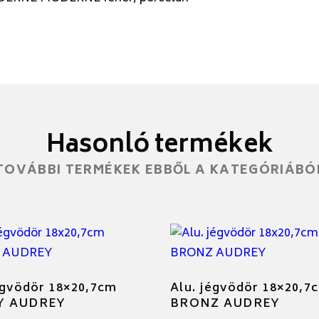
Hasonló termékek
TOVÁBBI TERMÉKEK EBBŐL A KATEGÓRIÁBÓ
égvödör 18×20,7cm
Alu. jégvödör 18×20,7
Y AUDREY
BRONZ AUDREY