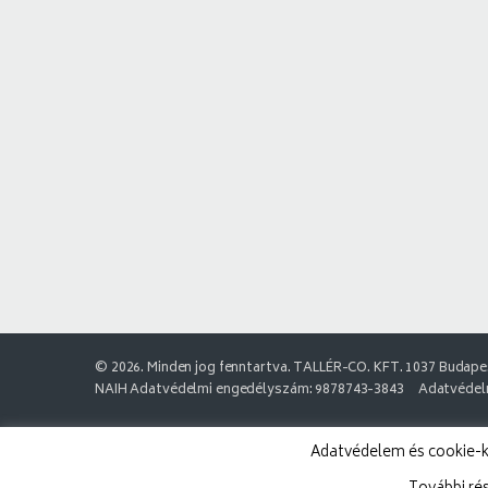
© 2026. Minden jog fenntartva. TALLÉR-CO. KFT. 1037 Budapes
NAIH Adatvédelmi engedélyszám: 9878743-3843
Adatvédelm
Adatvédelem és cookie-k: