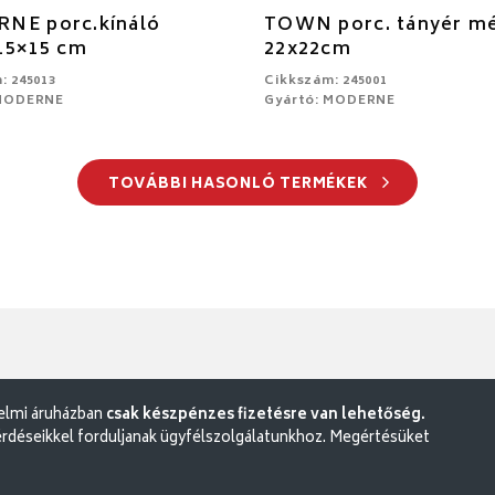
NE porc.kínáló
TOWN porc. tányér m
15×15 cm
22x22cm
: 245013
Cikkszám: 245001
 MODERNE
Gyártó: MODERNE
TOVÁBBI HASONLÓ TERMÉKEK
delmi áruházban
csak készpénzes fizetésre van lehetőség.
rdéseikkel forduljanak ügyfélszolgálatunkhoz. Megértésüket