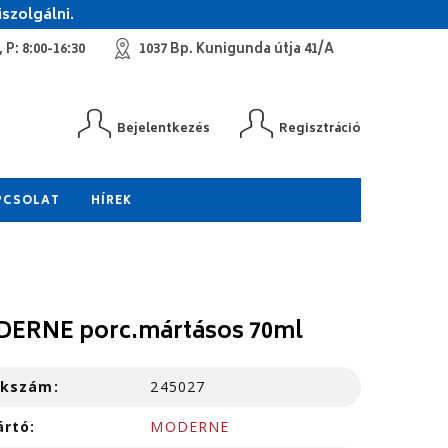
szolgálni.
 P: 8:00-16:30
1037 Bp. Kunigunda útja 41/A
Bejelentkezés
Regisztráció
PCSOLAT
HÍREK
ERNE porc.mártásos 70ml
kkszám:
245027
ártó:
MODERNE