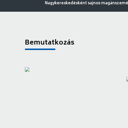
Nagykereskedésként sajnos magánszemély
Bemutatkozás