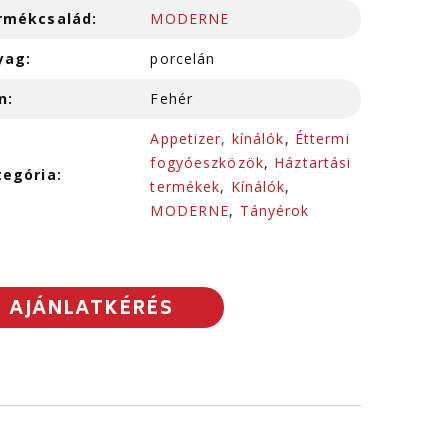
rmékcsalád:
MODERNE
yag:
porcelán
n:
Fehér
Appetizer, kínálók
,
Éttermi
fogyóeszközök
,
Háztartási
tegória:
termékek
,
Kínálók
,
MODERNE
,
Tányérok
AJÁNLATKÉRÉS