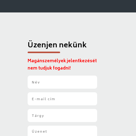
Üzenjen nekünk
Magánszemélyek jelentkezését
nem tudjuk fogadni!
N
é
v
E
*
-
m
T
a
á
i
r
l
Ü
g
*
z
y