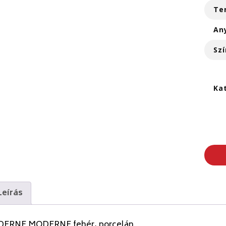
Te
An
Szí
Ka
Leírás
ERNE MODERNE fehér, porcelán