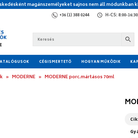
kedésként magánszemélyeket sajnos nem áll módunkban ki
+36 (1) 388 0244
H-CS: 8:00-16:30,
ATALÓGUSOK
CÉGISMERTETŐ
HOGYAN MŰKÖDIK
KA
ok
»
MODERNE
»
MODERNE porc.mártásos 70ml
MOD
Ci
Gy