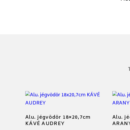
Alu. jégvödör 18×20,7cm
Alu. j
KÁVÉ AUDREY
ARAN