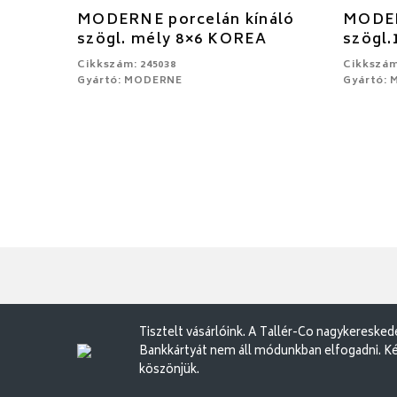
MODERNE porcelán kínáló
MODER
szögl. mély 8×6 KOREA
szögl.
Cikkszám: 245038
Cikkszám
Gyártó: MODERNE
Gyártó:
Tisztelt vásárlóink. A Tallér-Co nagykereske
Bankkártyát nem áll módunkban elfogadni. Ké
köszönjük.