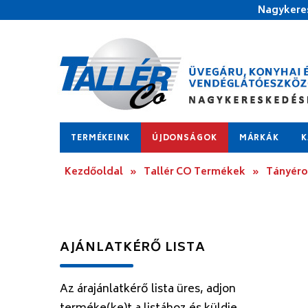
Nagykeres
TERMÉKEINK
ÚJDONSÁGOK
MÁRKÁK
K
Kezdőoldal
»
Tallér CO Termékek
»
Tányér
AJÁNLATKÉRŐ LISTA
Az árajánlatkérő lista üres, adjon