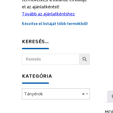
terméke(ke)t a listához és küldje
el az ajánlatkérést!
Tovább az ajánlatkéréshez
Készítse el listáját több termékből!
KERESÉS…
KATEGÓRIA
Tányérok
×
MOD