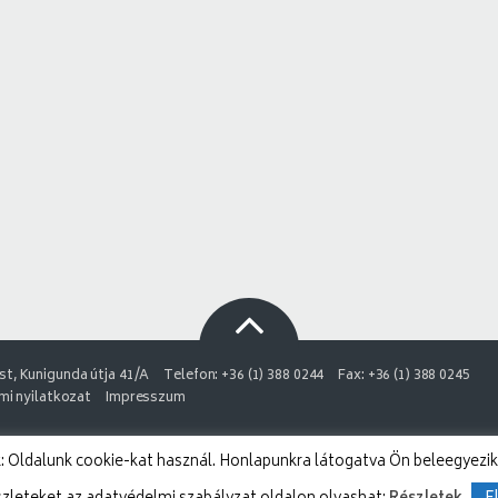
t, Kunigunda útja 41/A
Telefon: +36 (1) 388 0244
Fax: +36 (1) 388 0245
i nyilatkozat
Impresszum
 Oldalunk cookie-kat használ. Honlapunkra látogatva Ön beleegyezik