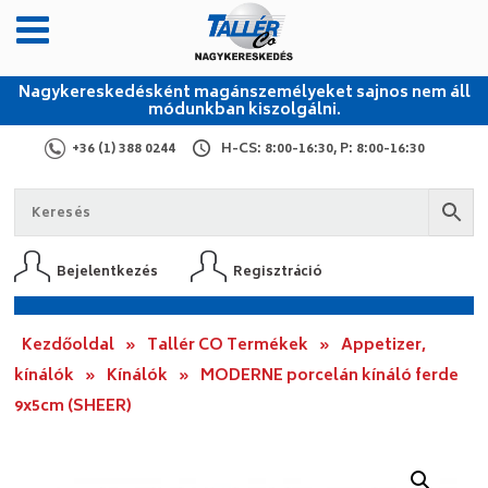
Nagykereskedésként magánszemélyeket sajnos nem áll
módunkban kiszolgálni.
+36 (1) 388 0244
H-CS: 8:00-16:30, P: 8:00-16:30
Bejelentkezés
Regisztráció
Kezdőoldal
»
Tallér CO Termékek
»
Appetizer,
kínálók
»
Kínálók
»
MODERNE porcelán kínáló ferde
9x5cm (SHEER)