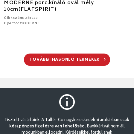
MODERNE porc.kínáló ovál mély
10cm(FLATSPIRIT)
Cikkszám: 245033
Gyártó: MODERNE
TOVÁBBI HASONLÓ TERMÉKEK
Tisztelt vásárlóink. A Tallér-Co nagykereskedelmi áruházban
csak
készpénzes fizetésre van lehetőség.
Bankkártyát nem áll
módunkban elfogadni. Kérdéseikkel forduljanak