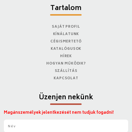
Tartalom
SAJÁT PROFIL
KÍNÁLATUNK
CÉGISMERTETŐ
KATALÓGUSOK
HÍREK
HOGYAN MŰKÖDIK?
SZÁLLÍTÁS
KAPCSOLAT
Üzenjen nekünk
Magánszemélyek jelentkezését nem tudjuk fogadni!
N
é