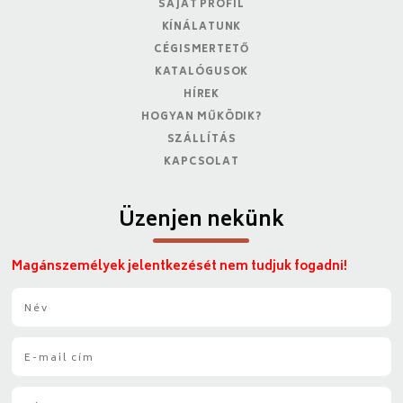
SAJÁT PROFIL
KÍNÁLATUNK
CÉGISMERTETŐ
KATALÓGUSOK
HÍREK
HOGYAN MŰKÖDIK?
SZÁLLÍTÁS
KAPCSOLAT
Üzenjen nekünk
Magánszemélyek jelentkezését nem tudjuk fogadni!
N
é
v
E
*
-
m
T
a