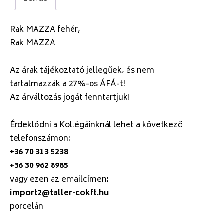
Rak MAZZA fehér,
Rak MAZZA
Az árak tájékoztató jellegűek, és nem
tartalmazzák a 27%-os ÁFÁ-t!
Az árváltozás jogát fenntartjuk!
Érdeklődni a Kollégáinknál lehet a következő
telefonszámon:
+36 70 313 5238
+36 30 962 8985
vagy ezen az emailcímen:
import2@taller-cokft.hu
porcelán