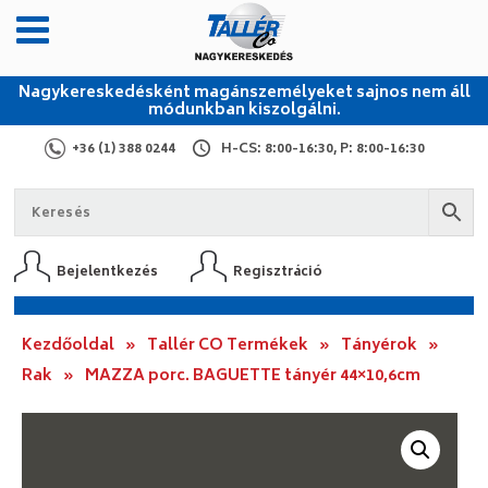
Nagykereskedésként magánszemélyeket sajnos nem áll
módunkban kiszolgálni.
+36 (1) 388 0244
H-CS: 8:00-16:30, P: 8:00-16:30
Bejelentkezés
Regisztráció
Kezdőoldal
»
Tallér CO Termékek
»
Tányérok
»
Rak
»
MAZZA porc. BAGUETTE tányér 44×10,6cm