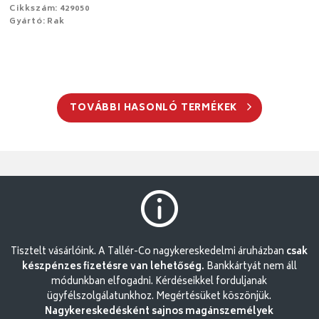
Cikkszám: 429050
Gyártó: Rak
TOVÁBBI HASONLÓ TERMÉKEK
Tisztelt vásárlóink. A Tallér-Co nagykereskedelmi áruházban
csak
készpénzes fizetésre van lehetőség.
Bankkártyát nem áll
módunkban elfogadni. Kérdéseikkel forduljanak
ügyfélszolgálatunkhoz. Megértésüket köszönjük.
Nagykereskedésként sajnos magánszemélyek