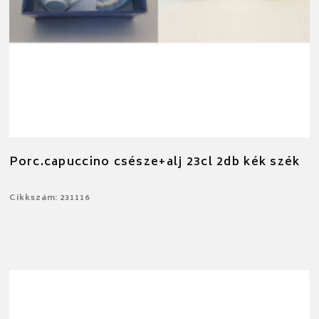
Porc.capuccino csésze+alj 23cl 2db kék szék
Cikkszám: 231116