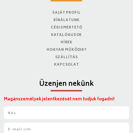
SAJÁT PROFIL
KÍNÁLATUNK
CÉGISMERTETŐ
KATALÓGUSOK
HÍREK
HOGYAN MŰKÖDIK?
SZÁLLÍTÁS
KAPCSOLAT
Üzenjen nekünk
Magánszemélyek jelentkezését nem tudjuk fogadni!
N
é
v
E
*
-