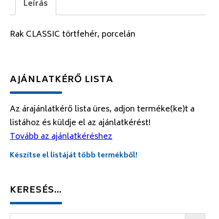
Leírás
Rak CLASSIC törtfehér, porcelán
AJÁNLATKÉRŐ LISTA
Az árajánlatkérő lista üres, adjon terméke(ke)t a
listához és küldje el az ajánlatkérést!
Tovább az ajánlatkéréshez
Készítse el listáját több termékből!
KERESÉS…