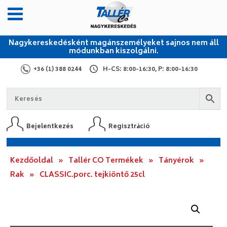
Nagykereskedésként magánszemélyeket sajnos nem áll
módunkban kiszolgálni.
+36 (1) 388 0244
H-CS: 8:00-16:30, P: 8:00-16:30
Bejelentkezés
Regisztráció
Kezdőoldal
»
Tallér CO Termékek
»
Tányérok
»
Rak
»
CLASSIC.porc. tejkiöntő 25cl