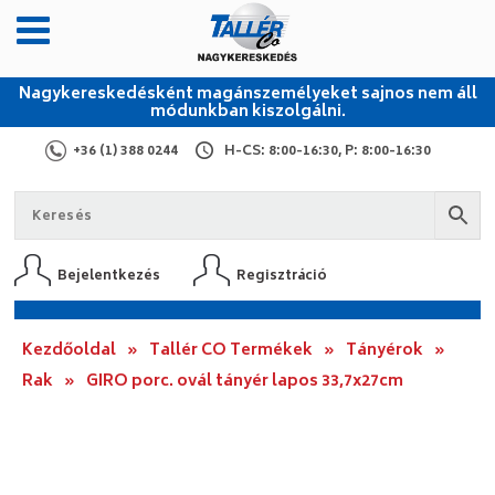
Nagykereskedésként magánszemélyeket sajnos nem áll
módunkban kiszolgálni.
+36 (1) 388 0244
H-CS: 8:00-16:30, P: 8:00-16:30
Bejelentkezés
Regisztráció
Kezdőoldal
»
Tallér CO Termékek
»
Tányérok
»
Rak
»
GIRO porc. ovál tányér lapos 33,7x27cm