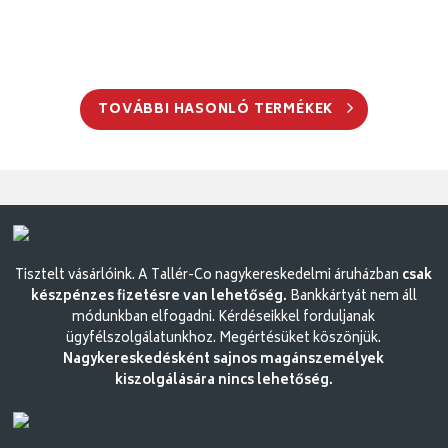
TOVÁBBI HASONLÓ TERMÉKEK
Tisztelt vásárlóink. A Tallér-Co nagykereskedelmi áruházban
csak
készpénzes fizetésre van lehetőség.
Bankkártyát nem áll
módunkban elfogadni. Kérdéseikkel forduljanak
ügyfélszolgálatunkhoz. Megértésüket köszönjük.
Nagykereskedésként sajnos magánszemélyek
kiszolgálására nincs lehetőség.