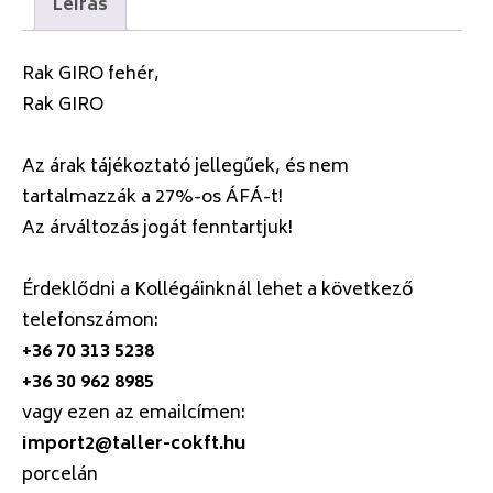
Leírás
Rak GIRO fehér,
Rak GIRO
Az árak tájékoztató jellegűek, és nem
tartalmazzák a 27%-os ÁFÁ-t!
Az árváltozás jogát fenntartjuk!
Érdeklődni a Kollégáinknál lehet a következő
telefonszámon:
+36 70 313 5238
+36 30 962 8985
vagy ezen az emailcímen:
import2@taller-cokft.hu
porcelán