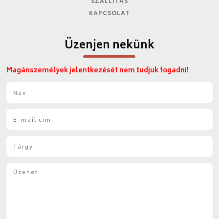
SZÁLLÍTÁS
KAPCSOLAT
Üzenjen nekünk
Magánszemélyek jelentkezését nem tudjuk fogadni!
N
é
v
E
*
-
m
T
a
á
i
r
l
Ü
g
*
z
y
e
*
n
e
t