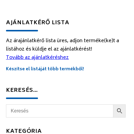
AJÁNLATKÉRŐ LISTA
Az árajánlatkérő lista üres, adjon terméke(ke)t a
listához és küldje el az ajánlatkérést!
Tovább az ajánlatkéréshez
Készítse el listáját több termékből!
KERESÉS…
KATEGÓRIA