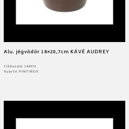
Alu. jégvödör 18×20,7cm KÁVÉ AUDREY
Cikkszám: 144973
Gyártó: PINTINOX