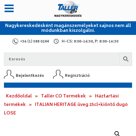
Nagykereskedésként magánszemélyeket sajnos nem áll
módunkban kiszolgálni.
+36 (1) 388 0244
H-CS: 8:00-16:30, P: 8:00-16:30
Bejelentkezés
Regisztráció
Kezdőoldal
»
Tallér CO Termékek
»
Háztartási
termékek
»
ITALIAN HERITAGE üveg 25cl+kiöntő dugó
LOSE