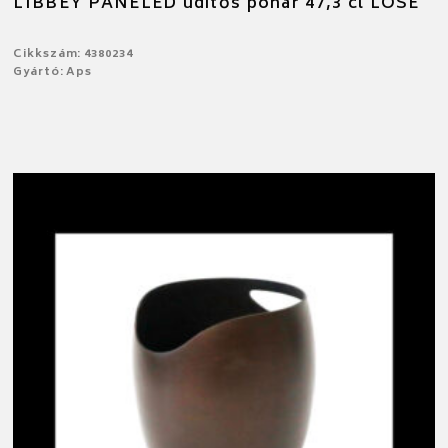
LIBBEY PANELED üditős pohár 47,3 cl LOSE
Cikkszám: 4380234
Gyártó: Aps