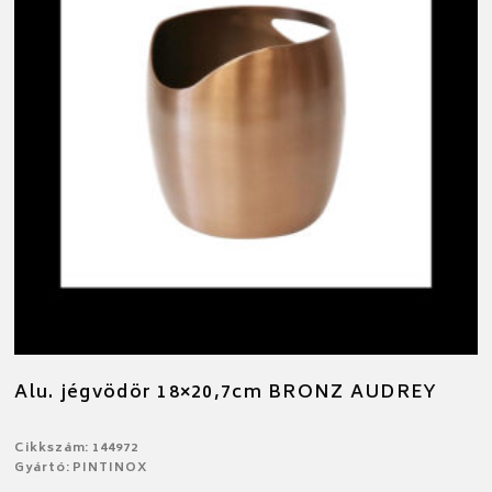
Alu. jégvödör 18×20,7cm BRONZ AUDREY
Cikkszám: 144972
Gyártó: PINTINOX