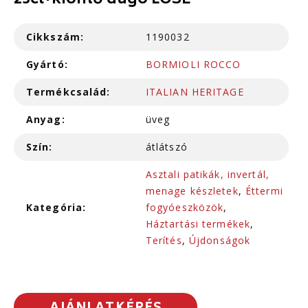
25cl+kiöntő dugó LOSE
Cikkszám:
1190032
Gyártó:
BORMIOLI ROCCO
Termékcsalád:
ITALIAN HERITAGE
Anyag:
üveg
Szín:
átlátszó
Asztali patikák, invertál,
menage készletek
,
Éttermi
Kategória:
fogyóeszközök
,
Háztartási termékek
,
Terítés
,
Újdonságok