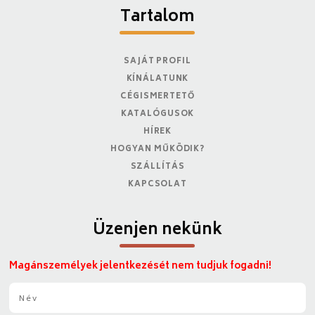
Tartalom
SAJÁT PROFIL
KÍNÁLATUNK
CÉGISMERTETŐ
KATALÓGUSOK
HÍREK
HOGYAN MŰKÖDIK?
SZÁLLÍTÁS
KAPCSOLAT
Üzenjen nekünk
Magánszemélyek jelentkezését nem tudjuk fogadni!
N
é
v