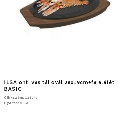
ILSA önt. vas tál ovál 28x19cm+fa alátét
BASIC
Cikkszám: 126047
Gyártó: ILSA