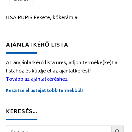
ILSA RUPIS Fekete, kőkerámia
AJÁNLATKÉRŐ LISTA
Az árajánlatkérő lista üres, adjon terméke(ke)t a
listához és küldje el az ajánlatkérést!
Tovább az ajánlatkéréshez
Készítse el listáját több termékből!
KERESÉS…