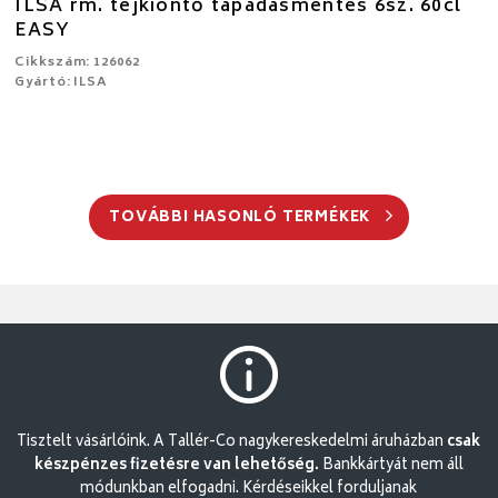
ILSA rm. tejkiöntő tapadásmentes 6sz. 60cl
EASY
Cikkszám: 126062
Gyártó: ILSA
TOVÁBBI HASONLÓ TERMÉKEK
Tisztelt vásárlóink. A Tallér-Co nagykereskedelmi áruházban
csak
készpénzes fizetésre van lehetőség.
Bankkártyát nem áll
módunkban elfogadni. Kérdéseikkel forduljanak