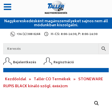
Nagykereskedésként magánszemélyeket sajnos nem áll
módunkban kiszolgálni.
+36 (1) 388 0244
H-CS: 8:00-16:30, P: 8:00-16:30
Bejelentkezés
Regisztráció
Kezdőoldal
»
Tallér CO Termékek
»
STONEWARE
RUPIS BLACK kínáló szögl. 6x6x2cm