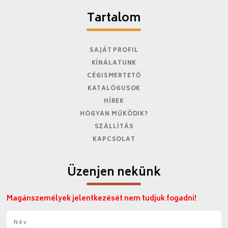
Tartalom
SAJÁT PROFIL
KÍNÁLATUNK
CÉGISMERTETŐ
KATALÓGUSOK
HÍREK
HOGYAN MŰKÖDIK?
SZÁLLÍTÁS
KAPCSOLAT
Üzenjen nekünk
Magánszemélyek jelentkezését nem tudjuk fogadni!
N
é