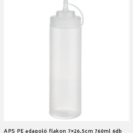
APS PE adagoló flakon 7×26,5cm 760ml 6db