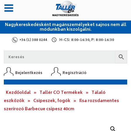
Nagykereskedésként magánszemélyeket sajnos nem áll
módunkban kiszolgálni.
+36 (1) 388 0244
H-CS: 8:00-16:30, P: 8:00-16:30
Bejelentkezés
Regisztráció
Kezdőoldal
»
Tallér CO Termékek
»
Tálaló
eszközök
»
Csipeszek, fogók
»
Ilsa rozsdamentes
szerírozó Barbecue csipesz 40cm