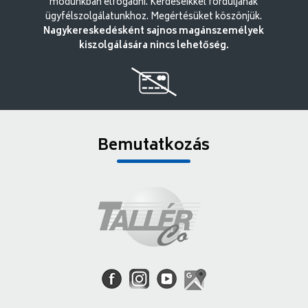
módunkban elfogadni. Kérdéseikkel forduljanak
ügyfélszolgálatunkhoz. Megértésüket köszönjük.
Nagykereskedésként sajnos magánszemélyek
kiszolgálására nincs lehetőség.
Bemutatkozás