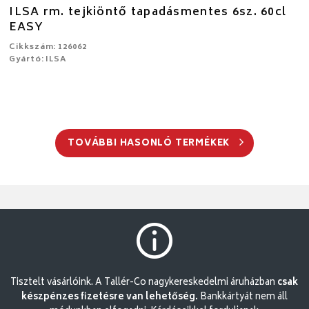
ILSA rm. tejkiöntő tapadásmentes 6sz. 60cl
EASY
Cikkszám: 126062
Gyártó: ILSA
TOVÁBBI HASONLÓ TERMÉKEK
Tisztelt vásárlóink. A Tallér-Co nagykereskedelmi áruházban
csak
készpénzes fizetésre van lehetőség.
Bankkártyát nem áll