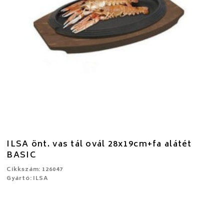
ILSA önt. vas tál ovál 28x19cm+fa alátét
BASIC
Cikkszám: 126047
Gyártó: ILSA