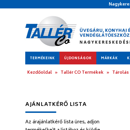
Nagykeres
TERMÉKEINK
ÚJDONSÁGOK
MÁRKÁK
K
Kezdőoldal
»
Tallér CO Termékek
»
Tárolás
AJÁNLATKÉRŐ LISTA
Az árajánlatkérő lista üres, adjon