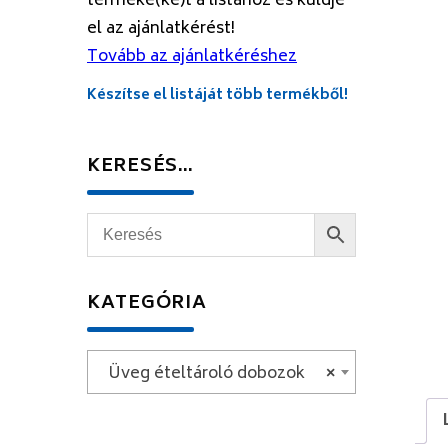
terméke(ke)t a listához és küldje
el az ajánlatkérést!
Tovább az ajánlatkéréshez
Készítse el listáját több termékből!
KERESÉS…
KATEGÓRIA
Üveg ételtároló dobozok
×