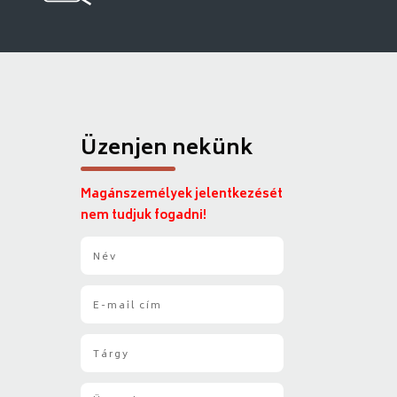
Üzenjen nekünk
Magánszemélyek jelentkezését
nem tudjuk fogadni!
N
é
v
E
*
-
m
T
a
á
i
r
l
Ü
g
*