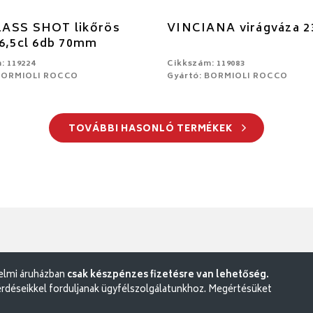
ASS SHOT likőrös
VINCIANA virágváza 2
6,5cl 6db 70mm
: 119224
Cikkszám: 119083
 BORMIOLI ROCCO
Gyártó: BORMIOLI ROCCO
TOVÁBBI HASONLÓ TERMÉKEK
delmi áruházban
csak készpénzes fizetésre van lehetőség.
rdéseikkel forduljanak ügyfélszolgálatunkhoz. Megértésüket