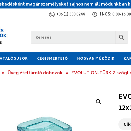
kedésként magánszemélyeket sajnos nem áll módunkban ki
+36 (1) 388 0244
H-CS: 8:00-16:30,
ATALÓGUSOK
CÉGISMERTETŐ
HOGYAN MŰKÖDIK
KA
»
Üveg ételtároló dobozok
»
EVOLUTION-TÜRKIZ szögl.d
EVO
12x
Ci