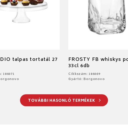
IO talpas tortatál 27
FROSTY FB whiskys p
33cl 6db
: 186071
Cikkszám: 186069
Borgonovo
Gyártó: Borgonovo
TOVÁBBI HASONLÓ TERMÉKEK