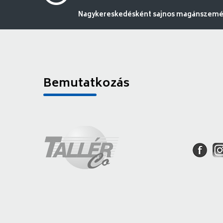
Nagykereskedésként sajnos magánszemély
Bemutatkozás