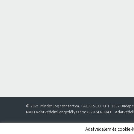
© 2026. Minden jog fenntartva. TALLÉR-CO. KFT. 1037 Budapes
NAIH Adatvédelmi engedélyszám: 9878743-3843
Adatvédelm
Adatvédelem és cookie-k: