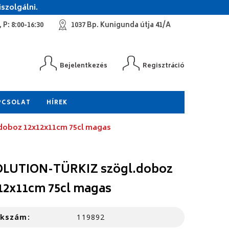
szolgálni.
 P: 8:00-16:30
1037 Bp. Kunigunda útja 41/A
Bejelentkezés
Regisztráció
PCSOLAT
HÍREK
oboz 12x12x11cm 75cl magas
LUTION-TÜRKIZ szögl.doboz
12x11cm 75cl magas
kkszám:
119892