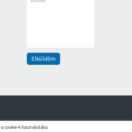
z
y
e
*
n
e
t
*
Elküldöm
 a cookie-k használatába.