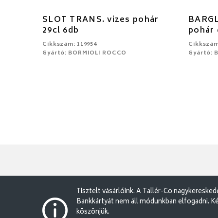
SLOT TRANS. vizes pohár
BARGL
29cl 6db
pohár 
Cikkszám: 119954
Cikkszám
Gyártó: BORMIOLI ROCCO
Gyártó:
Tisztelt vásárlóink. A Tallér-Co nagykereske
Bankkártyát nem áll módunkban elfogadni. Ké
köszönjük.