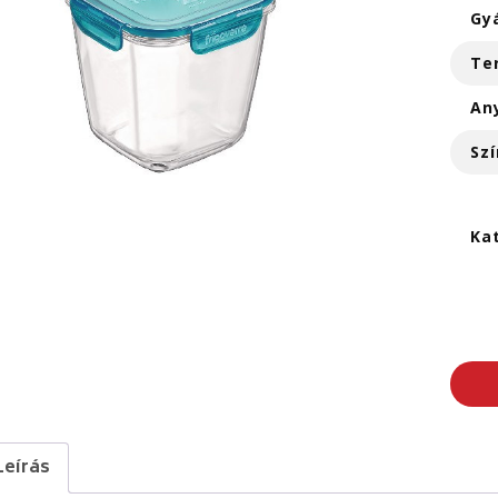
Gy
Te
An
Szí
Ka
Leírás