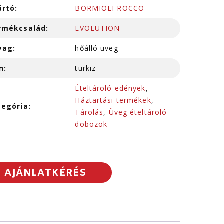
ártó:
BORMIOLI ROCCO
rmékcsalád:
EVOLUTION
yag:
hőálló üveg
n:
türkiz
Ételtároló edények
,
Háztartási termékek
,
tegória:
Tárolás
,
Üveg ételtároló
dobozok
AJÁNLATKÉRÉS