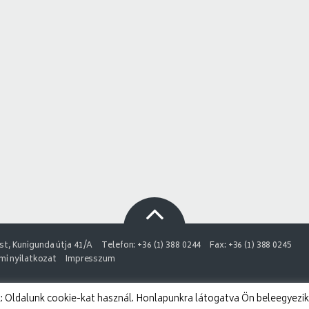
t, Kunigunda útja 41/A
Telefon: +36 (1) 388 0244
Fax: +36 (1) 388 0245
i nyilatkozat
Impresszum
 Oldalunk cookie-kat használ. Honlapunkra látogatva Ön beleegyezik