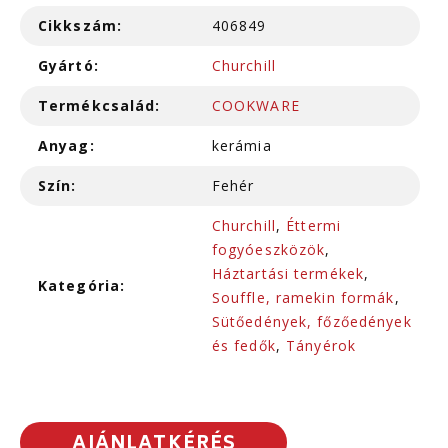
Cikkszám:
406849
Gyártó:
Churchill
Termékcsalád:
COOKWARE
Anyag:
kerámia
Szín:
Fehér
Churchill
,
Éttermi
fogyóeszközök
,
Háztartási termékek
,
Kategória:
Souffle, ramekin formák
,
Sütőedények, főzőedények
és fedők
,
Tányérok
AJÁNLATKÉRÉS