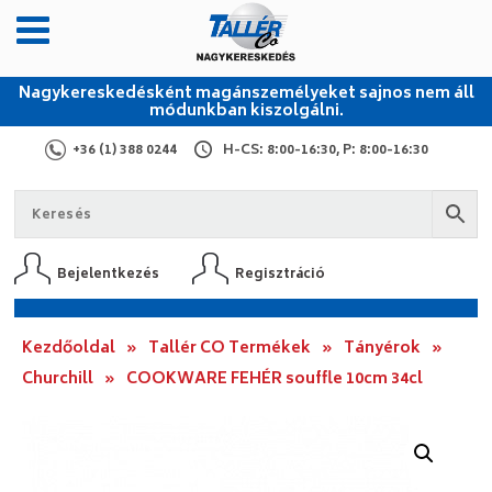
Nagykereskedésként magánszemélyeket sajnos nem áll
módunkban kiszolgálni.
+36 (1) 388 0244
H-CS: 8:00-16:30, P: 8:00-16:30
Bejelentkezés
Regisztráció
Kezdőoldal
»
Tallér CO Termékek
»
Tányérok
»
Churchill
»
COOKWARE FEHÉR souffle 10cm 34cl