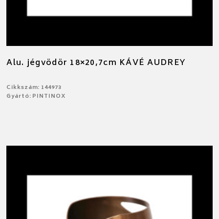
Alu. jégvödör 18×20,7cm KÁVÉ AUDREY
Cikkszám: 144973
Gyártó: PINTINOX