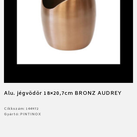
Alu. jégvödör 18×20,7cm BRONZ AUDREY
Cikkszám: 144972
Gyártó: PINTINOX