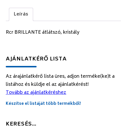
Leírás
Rcr BRILLANTE átlátszó, kristály
AJÁNLATKÉRŐ LISTA
Az árajánlatkérő lista üres, adjon terméke(ke)t a
listához és küldje el az ajánlatkérést!
Tovább az ajánlatkéréshez
Készítse el listáját több termékből!
KERESÉS…