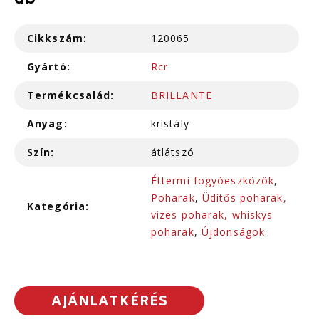
db
Cikkszám:
120065
Gyártó:
Rcr
Termékcsalád:
BRILLANTE
Anyag:
kristály
Szín:
átlátszó
Éttermi fogyóeszközök
,
Poharak
,
Üdítős poharak,
Kategória:
vizes poharak, whiskys
poharak
,
Újdonságok
AJÁNLATKÉRÉS