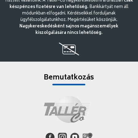
Tisztelt vásárlóink. A Tallér-Co nagykereskedelmi áruházban
csak
készpénzes fizetésre van lehetőség.
Bankkártyát nem áll
módunkban elfogadni. Kérdéseikkel forduljanak
ügyfélszolgálatunkhoz. Megértésüket köszönjük.
Nagykereskedésként sajnos magánszemélyek
kiszolgálására nincs lehetőség.
Bemutatkozás