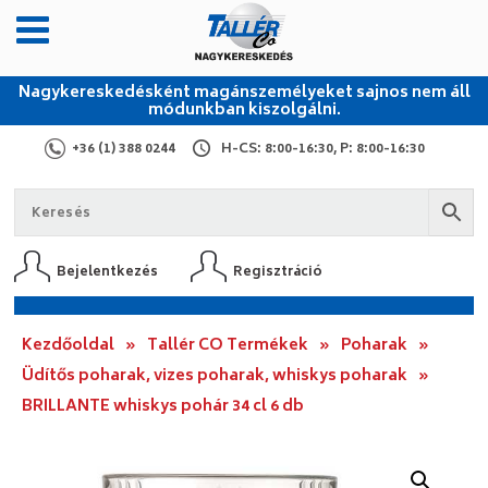
Nagykereskedésként magánszemélyeket sajnos nem áll
módunkban kiszolgálni.
+36 (1) 388 0244
H-CS: 8:00-16:30, P: 8:00-16:30
Bejelentkezés
Regisztráció
Kezdőoldal
»
Tallér CO Termékek
»
Poharak
»
Üdítős poharak, vizes poharak, whiskys poharak
»
BRILLANTE whiskys pohár 34 cl 6 db