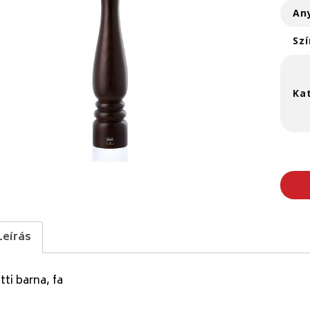
An
Szí
Ka
Leírás
tti barna, fa