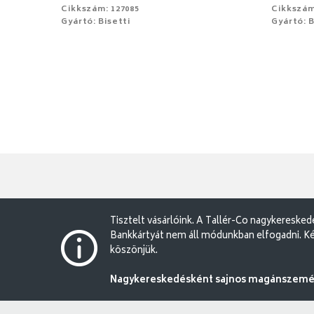
Cikkszám: 127085
Cikkszám
Gyártó: Bisetti
Gyártó: B
Tisztelt vásárlóink. A Tallér-Co nagykereske
Bankkártyát nem áll módunkban elfogadni. Ké
köszönjük.
Nagykereskedésként sajnos magánszemély