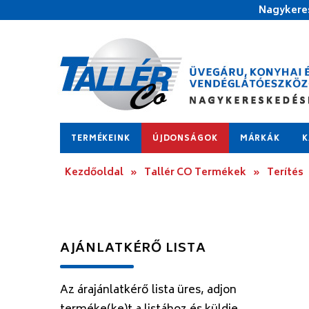
Nagykeres
TERMÉKEINK
ÚJDONSÁGOK
MÁRKÁK
K
Kezdőoldal
»
Tallér CO Termékek
»
Terítés
AJÁNLATKÉRŐ LISTA
Az árajánlatkérő lista üres, adjon