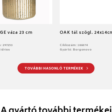
GE váza 23 cm
OAK tál szögl. 24x14c
: 297253
Cikkszám: 186074
idrios
Gyártó: Borgonovo
TOVÁBBI HASONLÓ TERMÉKEK
A gyártó további termékei