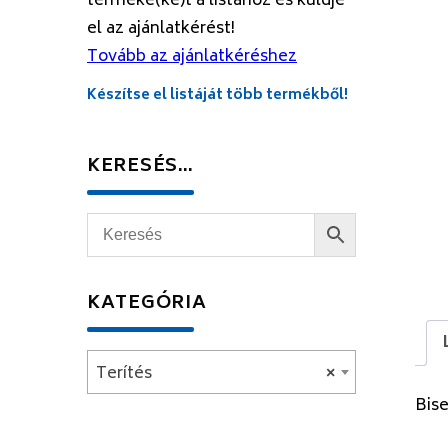
terméke(ke)t a listához és küldje
el az ajánlatkérést!
Tovább az ajánlatkéréshez
Készítse el listáját több termékből!
KERESÉS…
KATEGÓRIA
Terítés
×
Bise