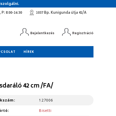
szolgálni.
 P: 8:00-16:30
1037 Bp. Kunigunda útja 41/A
Bejelentkezés
Regisztráció
PCSOLAT
HÍREK
sdaráló 42 cm /FA/
kkszám:
127006
ártó:
Bisetti