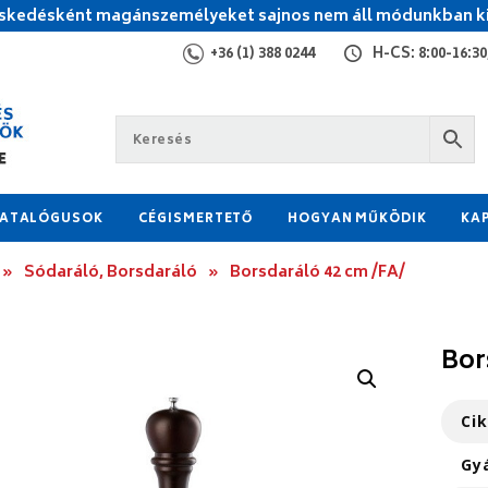
kedésként magánszemélyeket sajnos nem áll módunkban ki
+36 (1) 388 0244
H-CS: 8:00-16:30,
ATALÓGUSOK
CÉGISMERTETŐ
HOGYAN MŰKÖDIK
KA
»
Sódaráló, Borsdaráló
»
Borsdaráló 42 cm /FA/
Bor
Ci
Gy