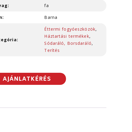
yag:
fa
n:
Barna
Éttermi fogyóeszközök
,
Háztartási termékek
,
tegória:
Sódaráló, Borsdaráló
,
Terítés
AJÁNLATKÉRÉS