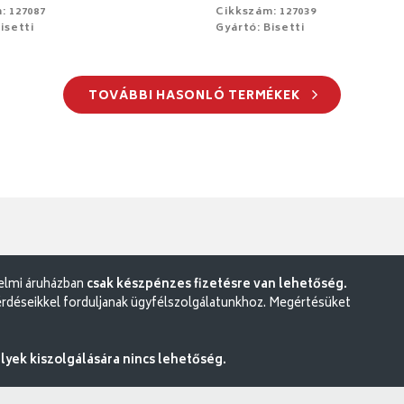
: 127087
Cikkszám: 127039
isetti
Gyártó: Bisetti
TOVÁBBI HASONLÓ TERMÉKEK
delmi áruházban
csak készpénzes fizetésre van lehetőség.
rdéseikkel forduljanak ügyfélszolgálatunkhoz. Megértésüket
ek kiszolgálására nincs lehetőség.