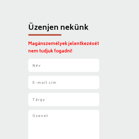
Üzenjen nekünk
Magánszemélyek jelentkezését
nem tudjuk fogadni!
N
é
v
E
*
-
m
T
a
á
i
r
l
Ü
g
*
z
y
e
*
n
e