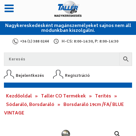
Nagykereskedésként magánszemélyeket sajnos nem áll
módunkban kiszolgálni.
+36 (1) 388 0244
H-CS: 8:00-16:30, P: 8:00-16:30
Bejelentkezés
Regisztráció
Kezdőoldal
»
Tallér CO Termékek
»
Terítés
»
Sódaráló, Borsdaráló
»
Borsdaráló 19cm /FA/ BLUE
VINTAGE