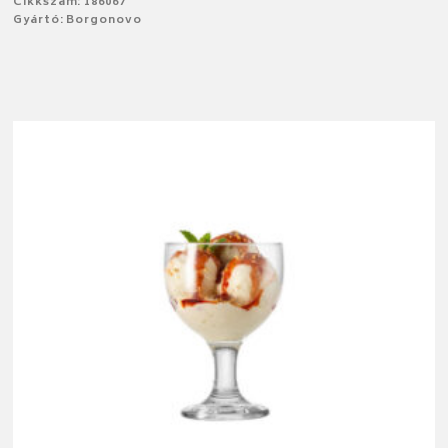
Cikkszám: 186067
Gyártó: Borgonovo