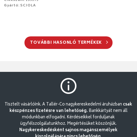
Cikkszám: 135175
Gyártó: SCIOLA
TOVÁBBI HASONLÓ TERMÉKEK
Tisztelt vásárlóink. A Tallér-Co nagykereskedelmi áruházban
csak
készpénzes fizetésre van lehetőség.
Bankkártyát nem áll
módunkban elfogadni. Kérdéseikkel forduljanak
ügyfélszolgálatunkhoz. Megértésüket köszönjük.
Nagykereskedésként sajnos magánszemélyek
kiszolgálására nincs lehetőség.