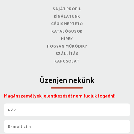
SAJÁT PROFIL
KÍNÁLATUNK
CÉGISMERTETŐ
KATALÓGUSOK
HÍREK
HOGYAN MŰKÖDIK?
SZÁLLÍTÁS
KAPCSOLAT
Üzenjen nekünk
Magánszemélyek jelentkezését nem tudjuk fogadni!
N
é
v
E
*
-
m