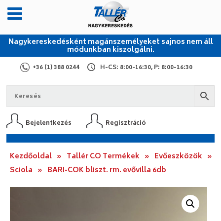
Nagykereskedésként magánszemélyeket sajnos nem áll
módunkban kiszolgálni.
+36 (1) 388 0244
H-CS: 8:00-16:30, P: 8:00-16:30
Bejelentkezés
Regisztráció
Kezdőoldal
»
Tallér CO Termékek
»
Evőeszközök
»
Sciola
»
BARI-COK bliszt. rm. evővilla 6db