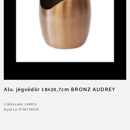
Alu. jégvödör 18×20,7cm BRONZ AUDREY
Cikkszám: 144972
Gyártó: PINTINOX