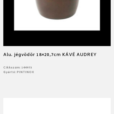
Alu. jégvödör 18×20,7cm KÁVÉ AUDREY
Cikkszám: 144973
Gyártó: PINTINOX