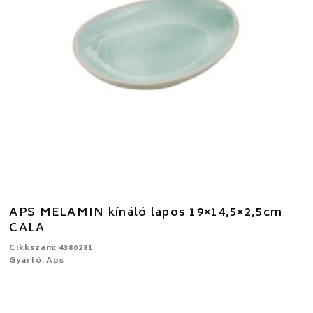
APS MELAMIN kínáló lapos 19×14,5×2,5cm
CALA
Cikkszám: 4380281
Gyártó: Aps