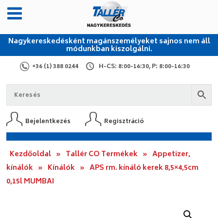
Nagykereskedésként magánszemélyeket sajnos nem áll
módunkban kiszolgálni.
+36 (1) 388 0244
H-CS: 8:00-16:30, P: 8:00-16:30
Bejelentkezés
Regisztráció
Kezdőoldal
»
Tallér CO Termékek
»
Appetizer,
kínálók
»
Kínálók
»
APS rm. kínáló kerek 8,5×4,5cm
0,15l MUMBAI