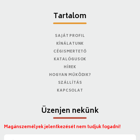
Tartalom
SAJÁT PROFIL
KÍNÁLATUNK
CÉGISMERTETŐ
KATALÓGUSOK
HÍREK
HOGYAN MŰKÖDIK?
SZÁLLÍTÁS
KAPCSOLAT
Üzenjen nekünk
Magánszemélyek jelentkezését nem tudjuk fogadni!
N