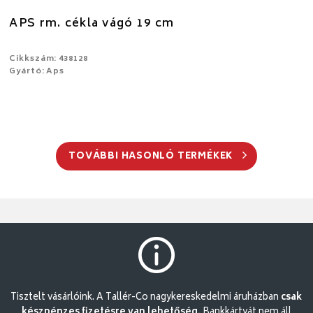
APS rm. cékla vágó 19 cm
Cikkszám: 438128
Gyártó: Aps
TOVÁBBI HASONLÓ TERMÉKEK
Tisztelt vásárlóink. A Tallér-Co nagykereskedelmi áruházban
csak
készpénzes fizetésre van lehetőség.
Bankkártyát nem áll