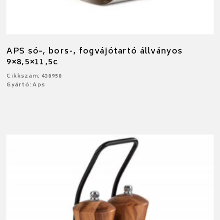
APS só-, bors-, fogvájótartó állványos
9×8,5×11,5c
Cikkszám: 438958
Gyártó: Aps