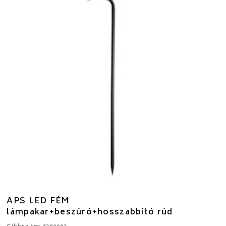
APS LED FÉM
lámpakar+beszúró+hosszabbító rúd