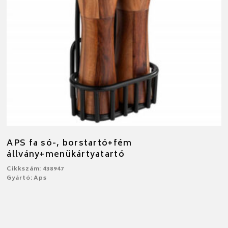
APS fa só-, borstartó+fém
állvány+menükártyatartó
Cikkszám: 438947
Gyártó: Aps