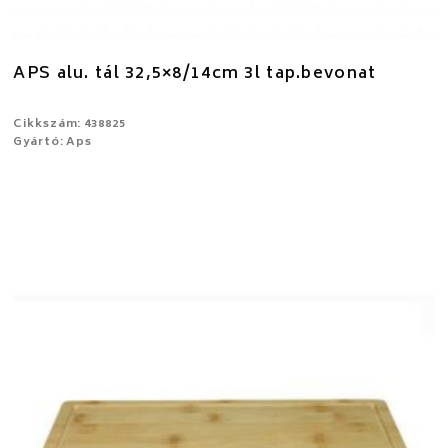
APS alu. tál 32,5×8/14cm 3l tap.bevonat
Cikkszám: 438825
Gyártó: Aps