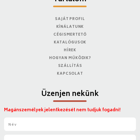
SAJÁT PROFIL
KÍNÁLATUNK
CÉGISMERTETŐ
KATALÓGUSOK
HÍREK
HOGYAN MŰKÖDIK?
SZÁLLÍTÁS
KAPCSOLAT
Üzenjen nekünk
Magánszemélyek jelentkezését nem tudjuk fogadni!
N
é
v
E
*