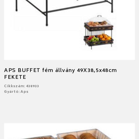
APS BUFFET fém állvány 49X38,5x48cm
FEKETE
Cikkszám: 438933
Gyártó: Aps