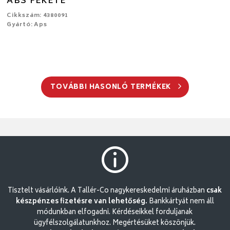
ABS FEKETE
Cikkszám: 4380091
Gyártó: Aps
TOVÁBBI HASONLÓ TERMÉKEK
Tisztelt vásárlóink. A Tallér-Co nagykereskedelmi áruházban
csak
készpénzes fizetésre van lehetőség.
Bankkártyát nem áll
módunkban elfogadni. Kérdéseikkel forduljanak
ügyfélszolgálatunkhoz. Megértésüket köszönjük.