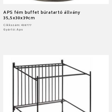
APS fém buffet búratartó állvány
35,5x30x39cm
Cikkszám: 438777
Gyártó: Aps