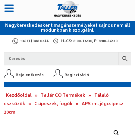
Nagykereskedésként magánszemélyeket sajnos nem áll
módunkban kiszolgálni.
+36 (1) 388 0244
H-CS: 8:00-16:30, P: 8:00-16:30
Bejelentkezés
Regisztráció
Kezdőoldal
»
Tallér CO Termékek
»
Tálaló
eszközök
»
Csipeszek, fogók
»
APS rm. jégcsipesz
20cm