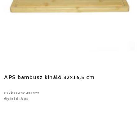
APS bambusz kínáló 32×16,5 cm
Cikkszám: 438972
Gyártó: Aps