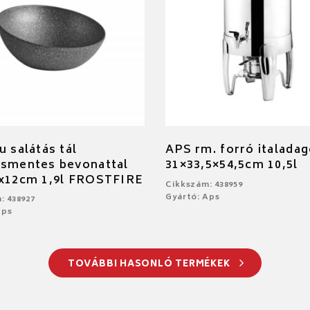
u salátás tál
APS rm. forró italada
ásmentes bevonattal
31×33,5×54,5cm 10,5l
7x12cm 1,9l FROSTFIRE
Cikkszám: 438959
Gyártó: Aps
: 438927
Aps
TOVÁBBI HASONLÓ TERMÉKEK