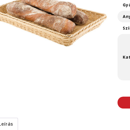
Gy
An
Szí
Ka
Leírás