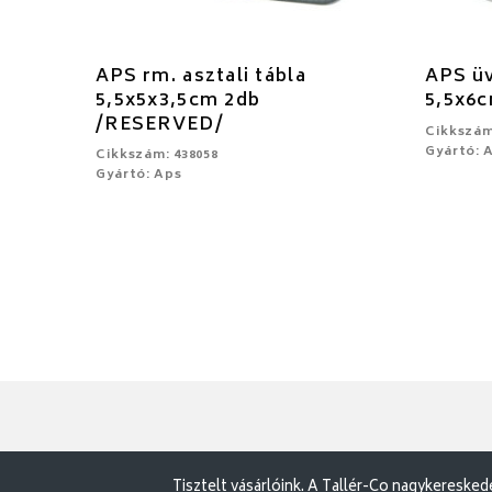
APS rm. asztali tábla
APS üv
5,5x5x3,5cm 2db
5,5x6
/RESERVED/
Cikkszám
Gyártó: 
Cikkszám: 438058
Gyártó: Aps
Tisztelt vásárlóink. A Tallér-Co nagykereske