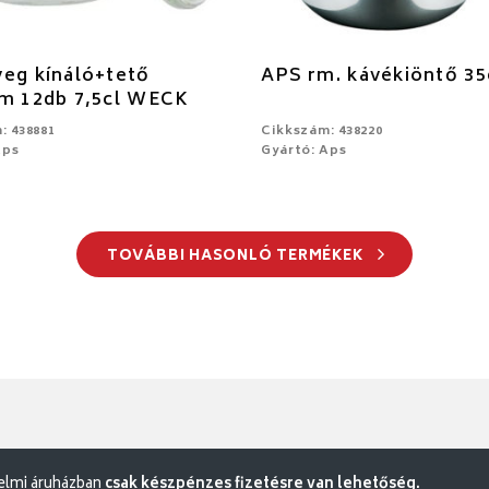
eg kínáló+tető
APS rm. kávékiöntő 35
cm 12db 7,5cl WECK
: 438881
Cikkszám: 438220
Aps
Gyártó: Aps
TOVÁBBI HASONLÓ TERMÉKEK
delmi áruházban
csak készpénzes fizetésre van lehetőség.