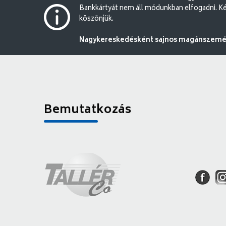
Bankkártyát nem áll módunkban elfogadni. Ké
köszönjük.
Nagykereskedésként sajnos magánszemély
Bemutatkozás