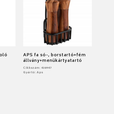
goló
APS fa só-, borstartó+fém
állvány+menükártyatartó
Cikkszám: 438947
Gyártó: Aps