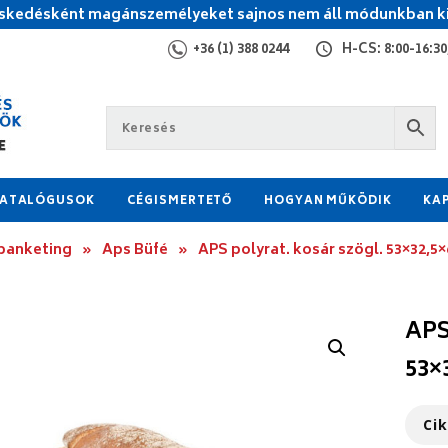
kedésként magánszemélyeket sajnos nem áll módunkban ki
+36 (1) 388 0244
H-CS: 8:00-16:30,
ATALÓGUSOK
CÉGISMERTETŐ
HOGYAN MŰKÖDIK
KA
 banketing
»
Aps Büfé
»
APS polyrat. kosár szögl. 53×32,
APS
53×
Ci