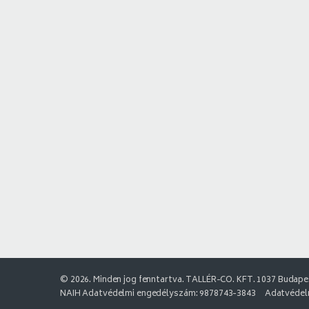
© 2026. Minden jog fenntartva. TALLÉR-CO. KFT. 1037 Budapes
NAIH Adatvédelmi engedélyszám: 9878743-3843
Adatvédelm