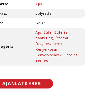
ártó:
Aps
yag:
polyrattan
n:
Beige
Aps Büfé
,
Büfé és
banketing
,
Éttermi
fogyóeszközök
,
tegória:
Kenyérkosár
,
Kenyérkosarak
,
Tárolás
,
Terítés
AJÁNLATKÉRÉS