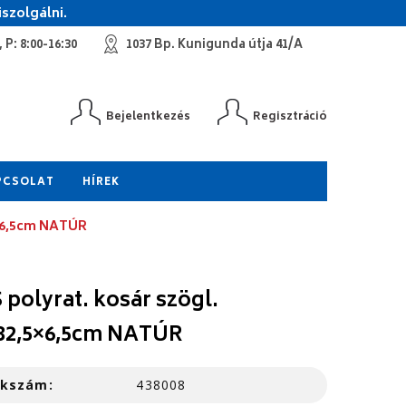
szolgálni.
 P: 8:00-16:30
1037 Bp. Kunigunda útja 41/A
Bejelentkezés
Regisztráció
PCSOLAT
HÍREK
5×6,5cm NATÚR
 polyrat. kosár szögl.
32,5×6,5cm NATÚR
kkszám:
438008