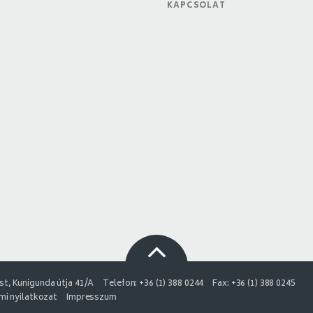
KAPCSOLAT
t, Kunigunda útja 41/A
Telefon: +36 (1) 388 0244
Fax: +36 (1) 388 0245
i nyilatkozat
Impresszum