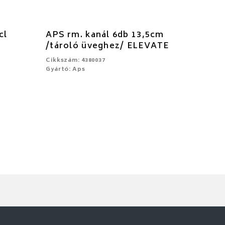
cl
APS rm. kanál 6db 13,5cm
/tároló üveghez/ ELEVATE
Cikkszám: 4380037
Gyártó: Aps