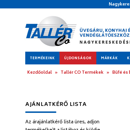
Nagykeres
TERMÉKEINK
ÚJDONSÁGOK
MÁRKÁK
K
Kezdőoldal
»
Tallér CO Termékek
»
Büfé és
AJÁNLATKÉRŐ LISTA
Az árajánlatkérő lista üres, adjon