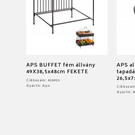
APS BUFFET fém állvány
APS al
49X38,5x48cm FEKETE
tapad
26,5x
Cikkszám: 438933
Gyártó: Aps
Cikkszám
Gyártó: 