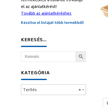
terméke(ke)t a listához és küldje
el az ajánlatkérést!
Tovább az ajánlatkéréshez
Készítse el listáját több termékből!
KERESÉS…
KATEGÓRIA
Terítés
×