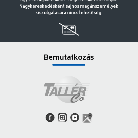
ügyfélszolgálatunkhoz. Megértésüket köszönjük.
Nagykereskedésként sajnos magánszemélyek
kiszolgálására nincs lehetőség.
Bemutatkozás