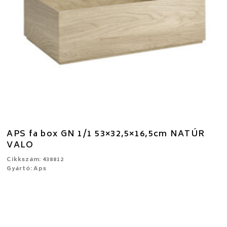
APS fa box GN 1/1 53×32,5×16,5cm NATÚR
VALO
Cikkszám: 438812
Gyártó: Aps