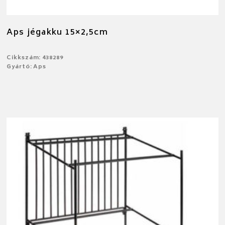
Aps jégakku 15×2,5cm
Cikkszám: 438289
Gyártó: Aps