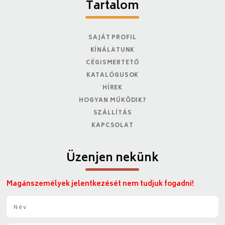
Tartalom
SAJÁT PROFIL
KÍNÁLATUNK
CÉGISMERTETŐ
KATALÓGUSOK
HÍREK
HOGYAN MŰKÖDIK?
SZÁLLÍTÁS
KAPCSOLAT
Üzenjen nekünk
Magánszemélyek jelentkezését nem tudjuk fogadni!
N
é
v