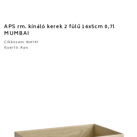
APS rm. kínáló kerek 2 fülű 16x5cm 0,7l
MUMBAI
Cikkszám: 438747
Gyártó: Aps