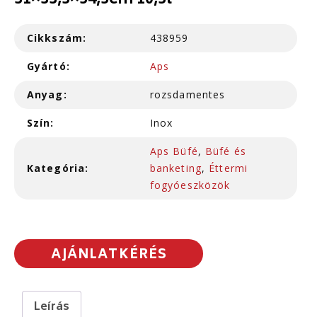
31×33,5×54,5cm 10,5l
Cikkszám:
438959
Gyártó:
Aps
Anyag:
rozsdamentes
Szín:
Inox
Aps Büfé
,
Büfé és
Kategória:
banketing
,
Éttermi
fogyóeszközök
AJÁNLATKÉRÉS
Leírás