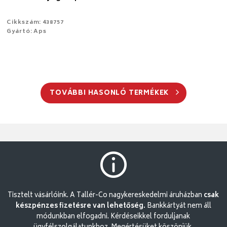
Cikkszám: 438757
Gyártó: Aps
TOVÁBBI HASONLÓ TERMÉKEK
Tisztelt vásárlóink. A Tallér-Co nagykereskedelmi áruházban
csak
készpénzes fizetésre van lehetőség.
Bankkártyát nem áll
módunkban elfogadni. Kérdéseikkel forduljanak