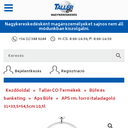
Nagykereskedésként magánszemélyeket sajnos nem áll
módunkban kiszolgálni.
+36 (1) 388 0244
H-CS: 8:00-16:30, P: 8:00-16:30
Bejelentkezés
Regisztráció
Kezdőoldal
»
Tallér CO Termékek
»
Büfé és
banketing
»
Aps Büfé
»
APS rm. forró italadagoló
31×33,5×54,5cm 10,5l