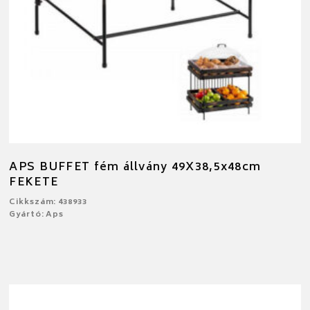
APS BUFFET fém állvány 49X38,5x48cm
FEKETE
Cikkszám: 438933
Gyártó: Aps