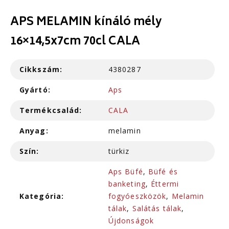
APS MELAMIN kínáló mély
16×14,5x7cm 70cl CALA
Cikkszám:
4380287
Gyártó:
Aps
Termékcsalád:
CALA
Anyag:
melamin
Szín:
türkiz
Aps Büfé
,
Büfé és
banketing
,
Éttermi
Kategória:
fogyóeszközök
,
Melamin
tálak
,
Salátás tálak
,
Újdonságok