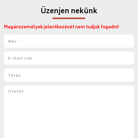
Üzenjen nekünk
Magánszemélyek jelentkezését nem tudjuk fogadni!
N
é
v
E
*
-
m
T
a
á
i
r
l
Ü
g
*
z
y
e
*
n
e
t
*