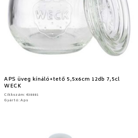
APS üveg kínáló+tető 5,5x6cm 12db 7,5cl
WECK
Cikkszám: 438881
Gyártó: Aps