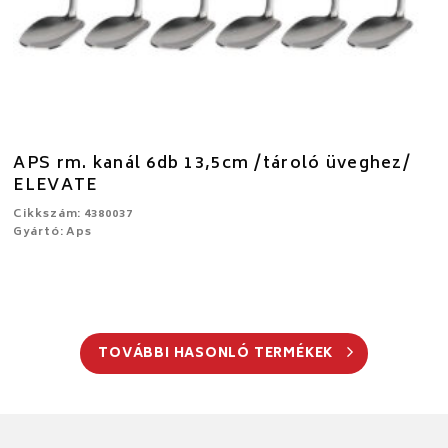
APS rm. kanál 6db 13,5cm /tároló üveghez/
ELEVATE
Cikkszám: 4380037
Gyártó: Aps
TOVÁBBI HASONLÓ TERMÉKEK