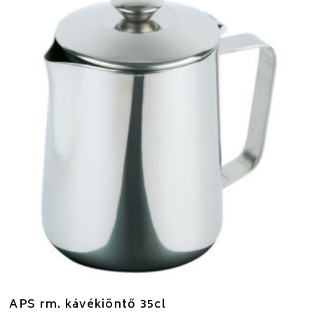
APS rm. kávékiöntő 35cl