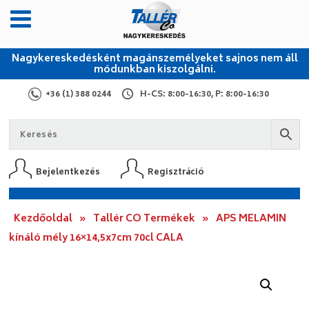
Nagykereskedésként magánszemélyeket sajnos nem áll
módunkban kiszolgálni.
+36 (1) 388 0244
H-CS: 8:00-16:30, P: 8:00-16:30
Bejelentkezés
Regisztráció
Kezdőoldal
»
Tallér CO Termékek
»
APS MELAMIN
kínáló mély 16×14,5x7cm 70cl CALA