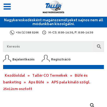
Nagykereskedésként magánszemélyeket sajnos nem áll
módunkban kiszolgálni.
+36 (1) 388 0244
H-CS: 8:00-16:30, P: 8:00-16:30
Bejelentkezés
Regisztráció
Kezdőoldal
»
Tallér CO Termékek
»
Büfé és
banketing
»
Aps Büfé
»
APS pala kínáló szögl.
25x12cm osztott