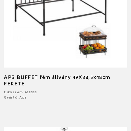
APS BUFFET fém állvány 49X38,5x48cm
FEKETE
Cikkszám: 438933
Gyártó: Aps