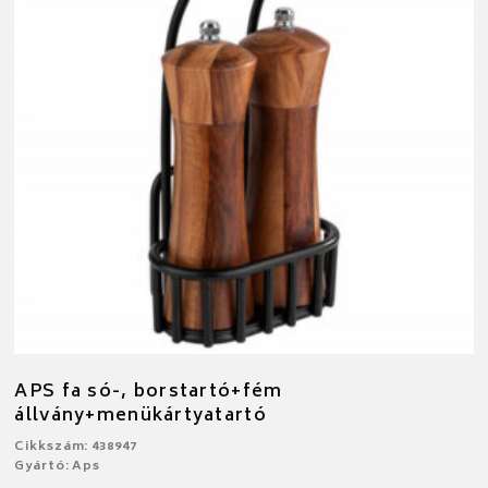
APS fa só-, borstartó+fém
állvány+menükártyatartó
Cikkszám: 438947
Gyártó: Aps