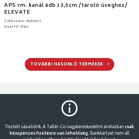
APS rm. kanál 6db 13,5cm /tároló üveghez/
ELEVATE
Cikkszám: 4380037
Gyártó: Aps
TOVÁBBI HASONLÓ TERMÉKEK
Tisztelt vásárlóink. A Tallér-Co nagykereskedelmi áruházban
csak
készpénzes fizetésre van lehetőség.
Bankkártyát nem áll