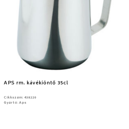
APS rm. kávékiöntő 35cl
Cikkszám: 438220
Gyártó: Aps