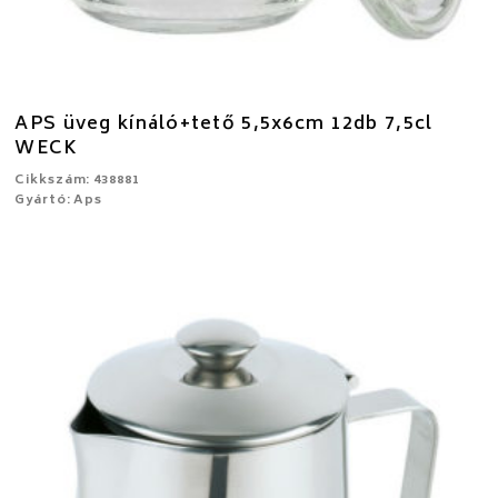
APS üveg kínáló+tető 5,5x6cm 12db 7,5cl
WECK
Cikkszám: 438881
Gyártó: Aps