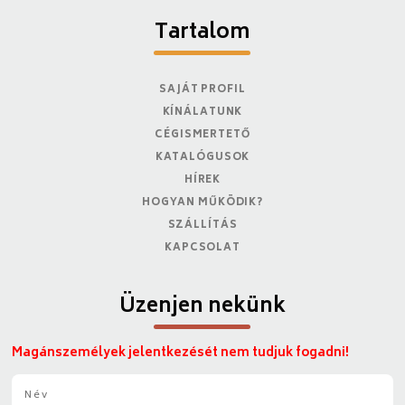
Tartalom
SAJÁT PROFIL
KÍNÁLATUNK
CÉGISMERTETŐ
KATALÓGUSOK
HÍREK
HOGYAN MŰKÖDIK?
SZÁLLÍTÁS
KAPCSOLAT
Üzenjen nekünk
Magánszemélyek jelentkezését nem tudjuk fogadni!
N
é