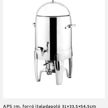
APS rm. forró italadagoló 31×33,5×54,5cm