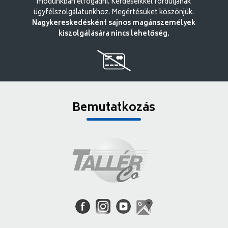
módunkban elfogadni. Kérdéseikkel forduljanak
ügyfélszolgálatunkhoz. Megértésüket köszönjük.
Nagykereskedésként sajnos magánszemélyek
kiszolgálására nincs lehetőség.
Bemutatkozás