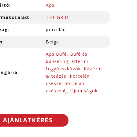
ártó:
Aps
rmékcsalád:
THE GRID
yag:
porcelán
n:
Beige
Aps Büfé
,
Büfé és
banketing
,
Éttermi
fogyóeszközök
,
Kávézás
tegória:
& teázás
,
Porcelán
csésze, porcelán
csészealj
,
Újdonságok
AJÁNLATKÉRÉS