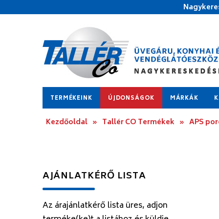
Nagykeres
TERMÉKEINK
ÚJDONSÁGOK
MÁRKÁK
K
Kezdőoldal
»
Tallér CO Termékek
»
APS por
AJÁNLATKÉRŐ LISTA
Az árajánlatkérő lista üres, adjon