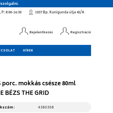
szolgálni.
 P: 8:00-16:30
1037 Bp. Kunigunda útja 41/A
Bejelentkezés
Regisztráció
PCSOLAT
HÍREK
 porc. mokkás csésze 80ml
E BÉZS THE GRID
kkszám:
4380308