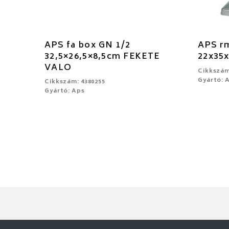
APS fa box GN 1/2
APS rm
32,5×26,5×8,5cm FEKETE
22x35
VALO
Cikkszám
Gyártó: 
Cikkszám: 4380255
Gyártó: Aps