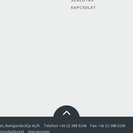
SZÁLLÍTÁS
KAPCSOLAT
t, Kunigunda útja 41/A
Telefon: +36 (1) 388 0244
Fax: +36 (1) 388 0245
i nyilatkozat
Impresszum