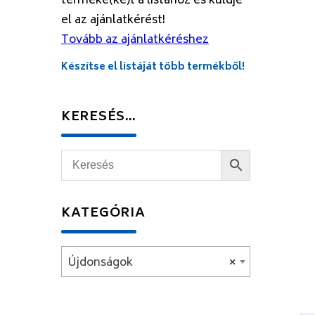
terméke(ke)t a listához és küldje
el az ajánlatkérést!
Tovább az ajánlatkéréshez
Készítse el listáját több termékből!
KERESÉS…
KATEGÓRIA
Újdonságok
×