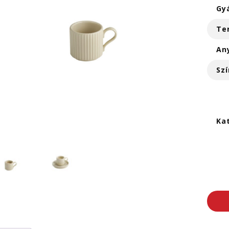
Gy
Te
An
Szí
Ka