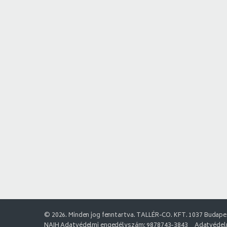
© 2026. Minden jog fenntartva. TALLÉR-CO. KFT. 1037 Budapes
NAIH Adatvédelmi engedélyszám: 9878743-3843
Adatvédelm