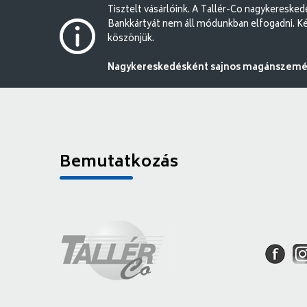
Tisztelt vásárlóink. A Tallér-Co nagykereske
Bankkártyát nem áll módunkban elfogadni. Ké
köszönjük.
Nagykereskedésként sajnos magánszemély
Bemutatkozás