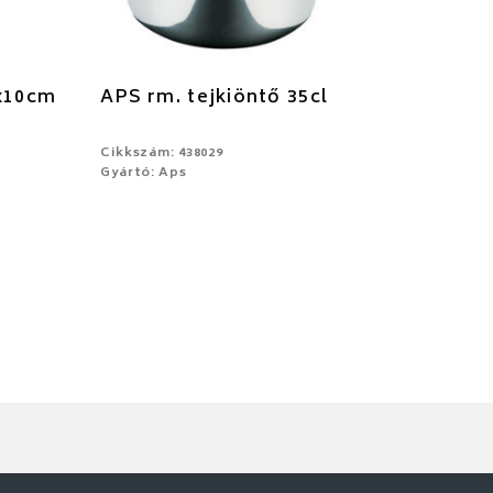
5x10cm
APS rm. tejkiöntő 35cl
Cikkszám: 438029
Gyártó: Aps