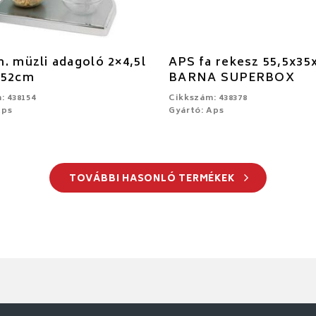
. müzli adagoló 2×4,5l
APS fa rekesz 55,5x3
x52cm
BARNA SUPERBOX
: 438154
Cikkszám: 438378
Aps
Gyártó: Aps
TOVÁBBI HASONLÓ TERMÉKEK