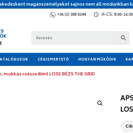
kedésként magánszemélyeket sajnos nem áll módunkban ki
+36 (1) 388 0244
H-CS: 8:00-16:30,
ATALÓGUSOK
CÉGISMERTETŐ
HOGYAN MŰKÖDIK
KA
c. mokkás csésze 80ml LOSE BÉZS THE GRID
APS
LOS
Ci