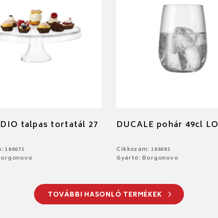
IO talpas tortatál 27
DUCALE pohár 49cl L
: 186071
Cikkszám: 186081
Borgonovo
Gyártó: Borgonovo
TOVÁBBI HASONLÓ TERMÉKEK