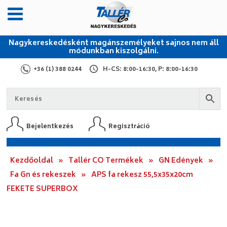
Nagykereskedésként magánszemélyeket sajnos nem áll
módunkban kiszolgálni.
+36 (1) 388 0244
H-CS: 8:00-16:30, P: 8:00-16:30
Bejelentkezés
Regisztráció
Kezdőoldal
»
Tallér CO Termékek
»
GN Edények
»
Fa Gn és rekeszek
»
APS fa rekesz 55,5x35x20cm
FEKETE SUPERBOX