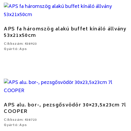
APS fa háromszög alakú buffet kínáló állvány
53x21x50cm
Cikkszám: 438923
Gyártó: Aps
APS alu. bor-, pezsgősvödör 30×23,5x23cm 7l
COOPER
Cikkszám: 438723
Gyártó: Aps