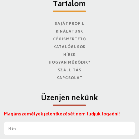
Tartalom
SAJÁT PROFIL
KÍNÁLATUNK
CÉGISMERTETŐ
KATALÓGUSOK
HÍREK
HOGYAN MŰKÖDIK?
SZÁLLÍTÁS
KAPCSOLAT
Üzenjen nekünk
Magánszemélyek jelentkezését nem tudjuk fogadni!
N
é
v