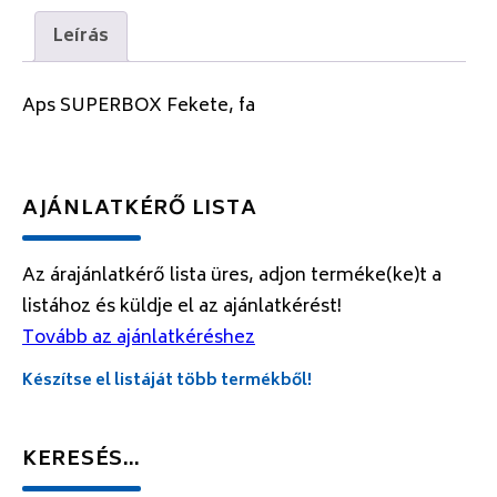
Leírás
Aps SUPERBOX Fekete, fa
AJÁNLATKÉRŐ LISTA
Az árajánlatkérő lista üres, adjon terméke(ke)t a
listához és küldje el az ajánlatkérést!
Tovább az ajánlatkéréshez
Készítse el listáját több termékből!
KERESÉS…