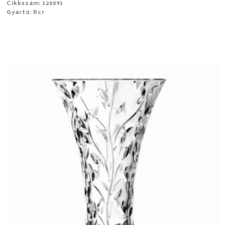
Cikkszám: 120091
Gyártó: Rcr