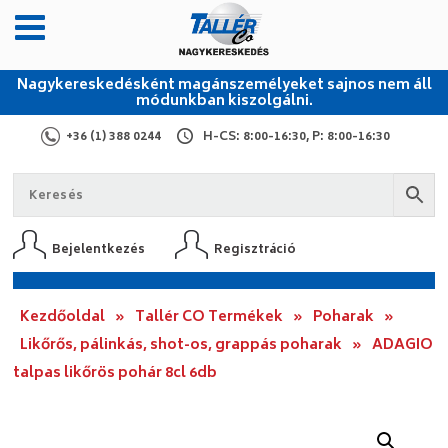
Nagykereskedésként magánszemélyeket sajnos nem áll
módunkban kiszolgálni.
+36 (1) 388 0244
H-CS: 8:00-16:30, P: 8:00-16:30
Bejelentkezés
Regisztráció
Kezdőoldal
»
Tallér CO Termékek
»
Poharak
»
Likőrős, pálinkás, shot-os, grappás poharak
»
ADAGIO
talpas likőrös pohár 8cl 6db