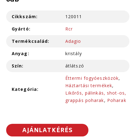
6db
Cikkszám:
120011
Gyártó:
Rcr
Termékcsalád:
Adagio
Anyag:
kristály
Szín:
átlátszó
Éttermi fogyóeszközök
,
Háztartási termékek
,
Kategória:
Likőrős, pálinkás, shot-os,
grappás poharak
,
Poharak
AJÁNLATKÉRÉS