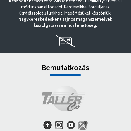
készpénzes fizetésre van lehetőség.
Bankkártyát nem áll
módunkban elfogadni. Kérdéseikkel forduljanak
ügyfélszolgálatunkhoz. Megértésüket köszönjük.
Nagykereskedésként sajnos magánszemélyek
kiszolgálására nincs lehetőség.
Bemutatkozás