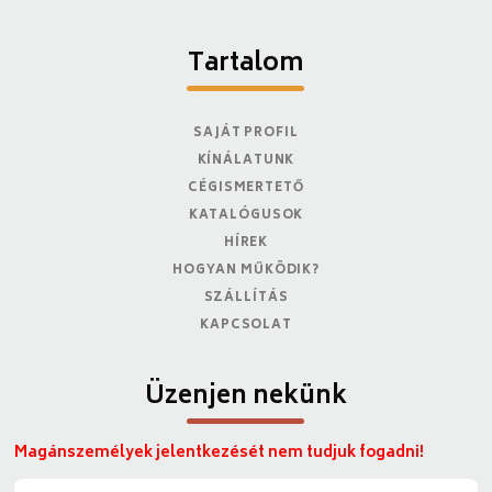
Tartalom
SAJÁT PROFIL
KÍNÁLATUNK
CÉGISMERTETŐ
KATALÓGUSOK
HÍREK
HOGYAN MŰKÖDIK?
SZÁLLÍTÁS
KAPCSOLAT
Üzenjen nekünk
Magánszemélyek jelentkezését nem tudjuk fogadni!
N