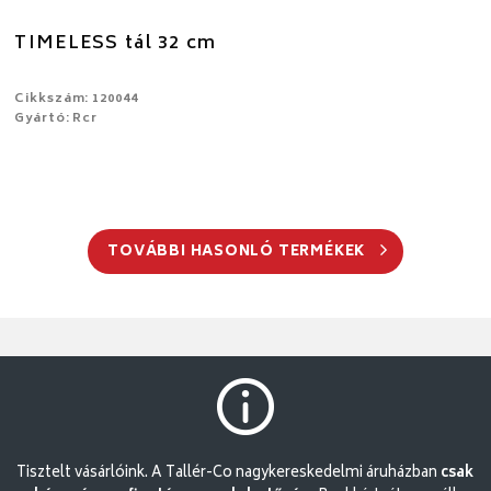
TIMELESS tál 32 cm
Cikkszám: 120044
Gyártó: Rcr
TOVÁBBI HASONLÓ TERMÉKEK
Tisztelt vásárlóink. A Tallér-Co nagykereskedelmi áruházban
csak