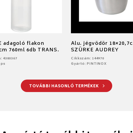
 adagoló flakon
Alu. jégvödör 18×20,7
5cm 760ml 6db TRANS.
SZÜRKE AUDREY
: 4380367
Cikkszám: 144970
Aps
Gyártó: PINTINOX
TOVÁBBI HASONLÓ TERMÉKEK