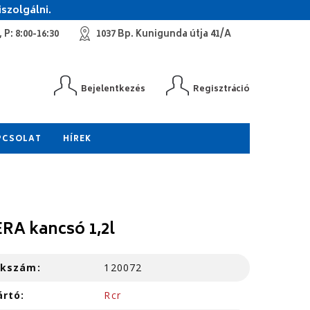
szolgálni.
 P: 8:00-16:30
1037 Bp. Kunigunda útja 41/A
Bejelentkezés
Regisztráció
PCSOLAT
HÍREK
RA kancsó 1,2l
kkszám:
120072
ártó:
Rcr