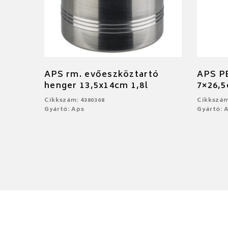
APS rm. evőeszköztartó
APS PE
henger 13,5x14cm 1,8l
7×26,
Cikkszám: 4380368
Cikkszám
Gyártó: Aps
Gyártó: 