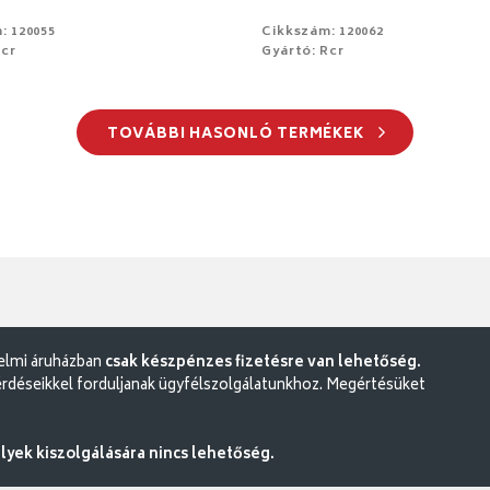
: 120055
Cikkszám: 120062
Rcr
Gyártó: Rcr
TOVÁBBI HASONLÓ TERMÉKEK
delmi áruházban
csak készpénzes fizetésre van lehetőség.
rdéseikkel forduljanak ügyfélszolgálatunkhoz. Megértésüket
ek kiszolgálására nincs lehetőség.