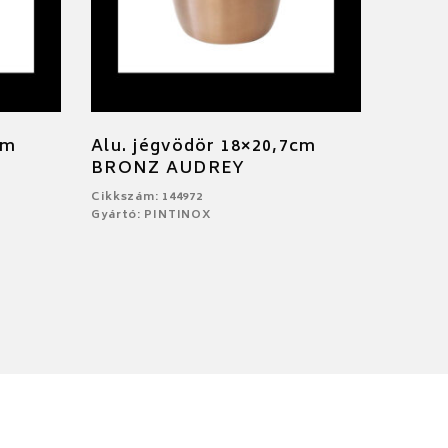
cm
Alu. jégvödör 18×20,7cm
BRONZ AUDREY
Cikkszám: 144972
Gyártó: PINTINOX