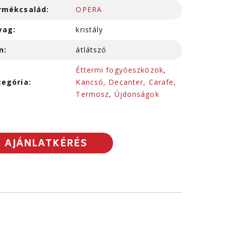
rmékcsalád:
OPERA
yag:
kristály
n:
átlátszó
Éttermi fogyóeszközök
,
tegória:
Kancsó, Decanter, Carafe,
Termosz
,
Újdonságok
AJÁNLATKÉRÉS