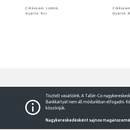
Cikkszám: 120036
Cikkszám
Gyártó: Rcr
Gyártó: 
Tisztelt vásárlóink. A Tallér-Co nagykereske
Bankkártyát nem áll módunkban elfogadni. Ké
köszönjük.
Nagykereskedésként sajnos magánszemély