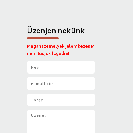
Üzenjen nekünk
Magánszemélyek jelentkezését
nem tudjuk fogadni!
N
é
v
E
*
-
m
T
a
á
i
r
l
Ü
g
*
z
y
e
*
n