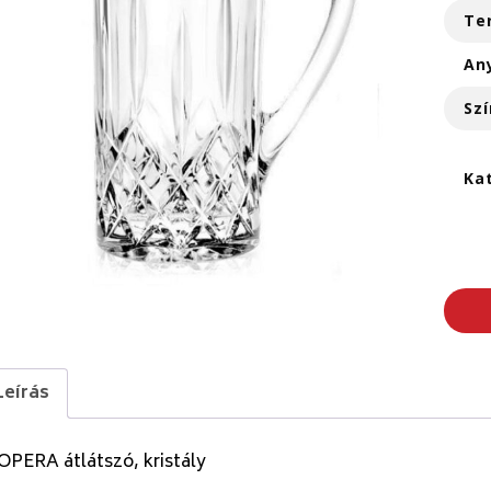
Te
An
Szí
Ka
Leírás
OPERA átlátszó, kristály