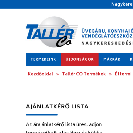
Nagykeres
TERMÉKEINK
ÚJDONSÁGOK
MÁRKÁK
K
Kezdőoldal
»
Tallér CO Termékek
»
Éttermi
AJÁNLATKÉRŐ LISTA
Az árajánlatkérő lista üres, adjon