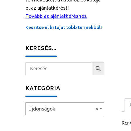
terméke(ke)t a listához és küldje
el az ajánlatkérést!
Tovább az ajánlatkéréshez
Készítse el listáját több termékből!
KERESÉS…
KATEGÓRIA
Újdonságok
×
Rcr 