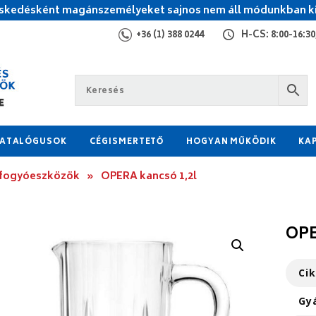
kedésként magánszemélyeket sajnos nem áll módunkban ki
+36 (1) 388 0244
H-CS: 8:00-16:30,
ATALÓGUSOK
CÉGISMERTETŐ
HOGYAN MŰKÖDIK
KA
 fogyóeszközök
»
OPERA kancsó 1,2l
OPE
Ci
Gy