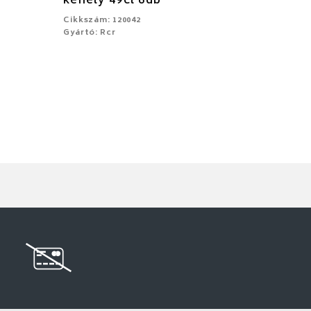
kehely 49cl 6db
Cikkszám: 120042
Gyártó: Rcr