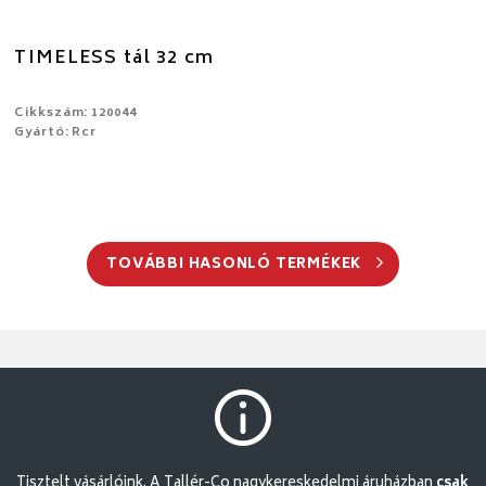
TIMELESS tál 32 cm
Cikkszám: 120044
Gyártó: Rcr
TOVÁBBI HASONLÓ TERMÉKEK
Tisztelt vásárlóink. A Tallér-Co nagykereskedelmi áruházban
csak