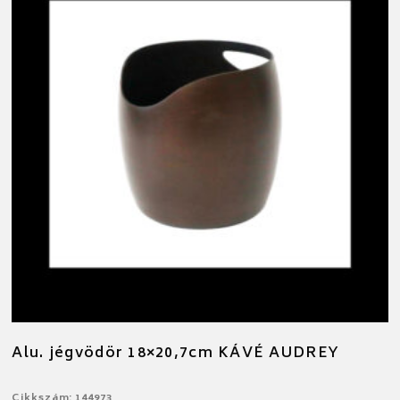
Alu. jégvödör 18×20,7cm KÁVÉ AUDREY
Cikkszám: 144973