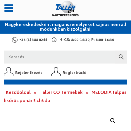
Nagykereskedésként magánszemélyeket sajnos nem áll
módunkban kiszolgálni.
+36 (1) 388 0244
H-CS: 8:00-16:30, P: 8:00-16:30
Bejelentkezés
Regisztráció
Kezdőoldal
»
Tallér CO Termékek
»
MELODIA talpas
likőrös pohár 5 cl 6 db