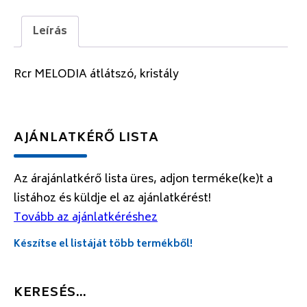
Leírás
Rcr MELODIA átlátszó, kristály
AJÁNLATKÉRŐ LISTA
Az árajánlatkérő lista üres, adjon terméke(ke)t a
listához és küldje el az ajánlatkérést!
Tovább az ajánlatkéréshez
Készítse el listáját több termékből!
KERESÉS…