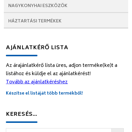
NAGYKONYHAI
ESZKÖZÖK
HÁZTARTÁSI
TERMÉKEK
AJÁNLATKÉRŐ LISTA
Az árajánlatkérő lista üres, adjon terméke(ke)t a
listához és küldje el az ajánlatkérést!
Tovább az ajánlatkéréshez
Készítse el listáját több termékből!
KERESÉS…