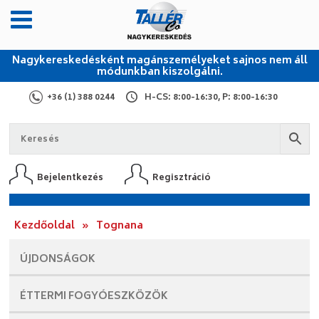
Nagykereskedésként magánszemélyeket sajnos nem áll
módunkban kiszolgálni.
+36 (1) 388 0244
H-CS: 8:00-16:30, P: 8:00-16:30
Bejelentkezés
Regisztráció
Kezdőoldal
»
Tognana
ÚJDONSÁGOK
ÉTTERMI
FOGYÓESZKÖZÖK