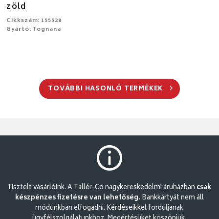
zöld
Cikkszám: 155528
Gyártó: Tognana
TOVÁBBI HASONLÓ TERMÉKEK
Tisztelt vásárlóink. A Tallér-Co nagykereskedelmi áruházban
csak
készpénzes fizetésre van lehetőség.
Bankkártyát nem áll
módunkban elfogadni. Kérdéseikkel forduljanak
ügyfélszolgálatunkhoz. Megértésüket köszönjük.