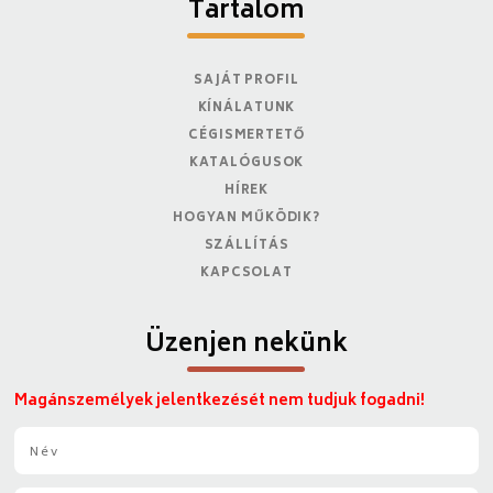
Tartalom
SAJÁT PROFIL
KÍNÁLATUNK
CÉGISMERTETŐ
KATALÓGUSOK
HÍREK
HOGYAN MŰKÖDIK?
SZÁLLÍTÁS
KAPCSOLAT
Üzenjen nekünk
Magánszemélyek jelentkezését nem tudjuk fogadni!
N
é
v