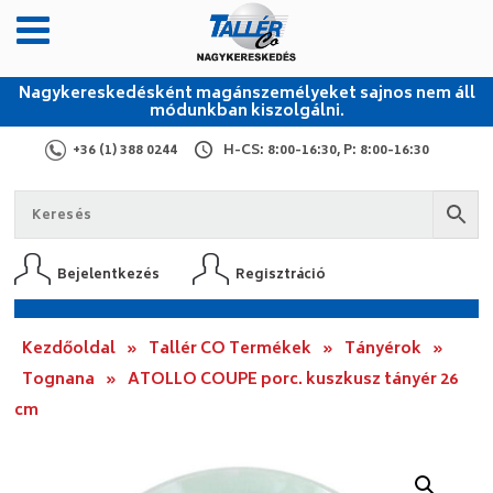
Nagykereskedésként magánszemélyeket sajnos nem áll
módunkban kiszolgálni.
+36 (1) 388 0244
H-CS: 8:00-16:30, P: 8:00-16:30
Bejelentkezés
Regisztráció
Kezdőoldal
»
Tallér CO Termékek
»
Tányérok
»
Tognana
»
ATOLLO COUPE porc. kuszkusz tányér 26
cm