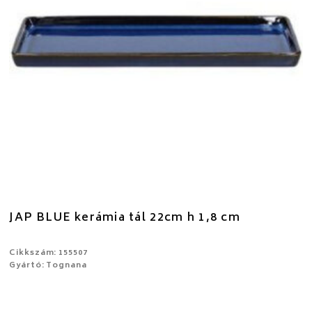
JAP BLUE kerámia tál 22cm h 1,8 cm
Cikkszám: 155507
Gyártó: Tognana