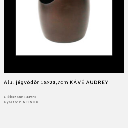
Alu. jégvödör 18×20,7cm KÁVÉ AUDREY
Cikkszám: 144973
Gyártó: PINTINOX