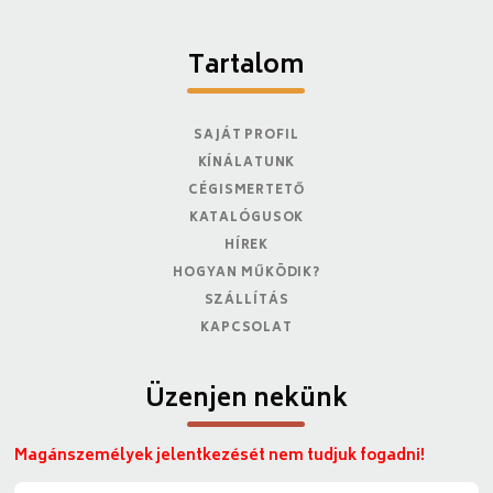
Tartalom
SAJÁT PROFIL
KÍNÁLATUNK
CÉGISMERTETŐ
KATALÓGUSOK
HÍREK
HOGYAN MŰKÖDIK?
SZÁLLÍTÁS
KAPCSOLAT
Üzenjen nekünk
Magánszemélyek jelentkezését nem tudjuk fogadni!
N