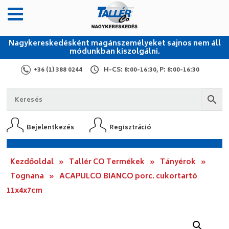
Nagykereskedésként magánszemélyeket sajnos nem áll
módunkban kiszolgálni.
+36 (1) 388 0244
H-CS: 8:00-16:30, P: 8:00-16:30
Bejelentkezés
Regisztráció
Kezdőoldal
»
Tallér CO Termékek
»
Tányérok
»
Tognana
»
ACAPULCO BIANCO porc. cukortartó
11x4x7cm