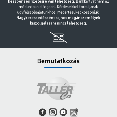
készpénzes fizetésre van lehetőség.
Bankkártyát nem áll
módunkban elfogadni. Kérdéseikkel forduljanak
ügyfélszolgálatunkhoz. Megértésüket köszönjük.
Nagykereskedésként sajnos magánszemélyek
kiszolgálására nincs lehetőség.
Bemutatkozás