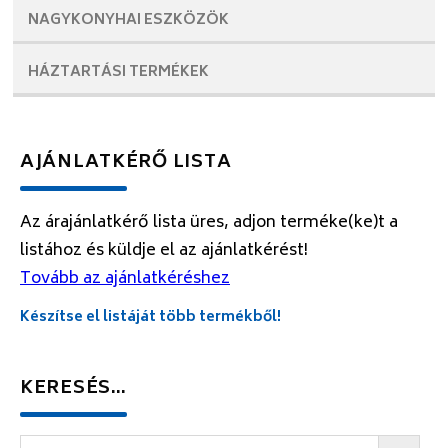
NAGYKONYHAI
ESZKÖZÖK
HÁZTARTÁSI
TERMÉKEK
AJÁNLATKÉRŐ LISTA
Az árajánlatkérő lista üres, adjon terméke(ke)t a
listához és küldje el az ajánlatkérést!
Tovább az ajánlatkéréshez
Készítse el listáját több termékből!
KERESÉS…