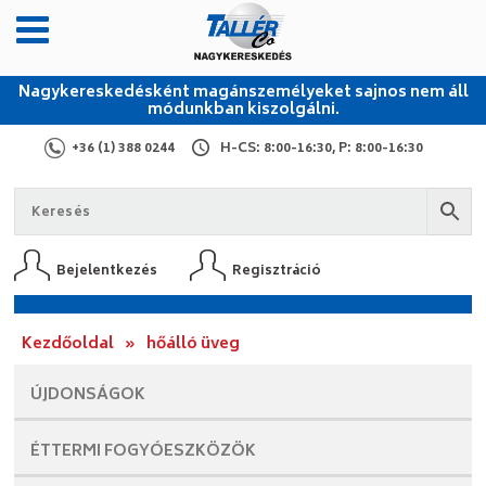
Nagykereskedésként magánszemélyeket sajnos nem áll
módunkban kiszolgálni.
+36 (1) 388 0244
H-CS: 8:00-16:30, P: 8:00-16:30
Bejelentkezés
Regisztráció
Kezdőoldal
»
hőálló üveg
ÚJDONSÁGOK
ÉTTERMI
FOGYÓESZKÖZÖK