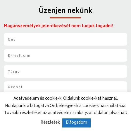
Üzenjen nekünk
Magánszemélyek jelentkezését nem tudjuk fogadni!
N
é
v
E
*
-
m
T
a
á
i
r
l
Ü
g
*
z
y
e
*
Adatvédelem és cookie-k: Oldalunk cookie-kat használ.
n
e
Honlapunkra látogatva Ön beleegyezik a cookie-k használatába.
t
További részleteket az adatvédelmi szabályzat oldalon olvashat:
*
Részletek
Elfogadom