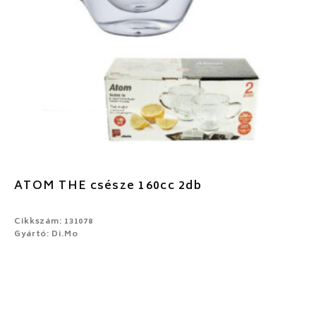
ATOM THE csésze 160cc 2db
Cikkszám: 131078
Gyártó: Di.Mo