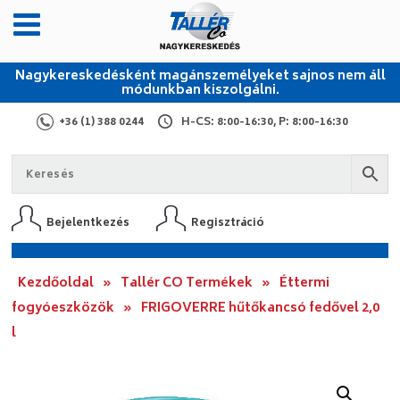
Nagykereskedésként magánszemélyeket sajnos nem áll
módunkban kiszolgálni.
+36 (1) 388 0244
H-CS: 8:00-16:30, P: 8:00-16:30
Bejelentkezés
Regisztráció
Kezdőoldal
»
Tallér CO Termékek
»
Éttermi
fogyóeszközök
»
FRIGOVERRE hűtőkancsó fedővel 2,0
l