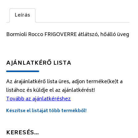
Leírás
Bormioli Rocco FRIGOVERRE átlátszó, hőálló üveg
AJÁNLATKÉRŐ LISTA
Az árajánlatkérő lista üres, adjon terméke(ke)t a
listához és küldje el az ajánlatkérést!
Tovább az ajánlatkéréshez
Készítse el listáját több termékből!
KERESÉS…