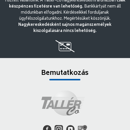
Tisztelt vásárlóink. A Tallér-Co nagykereskedelmi áruházban
csak
készpénzes fizetésre van lehetőség.
Bankkártyát nem áll
módunkban elfogadni. Kérdéseikkel forduljanak
ügyfélszolgálatunkhoz. Megértésüket köszönjük.
Nagykereskedésként sajnos magánszemélyek
kiszolgálására nincs lehetőség.
Bemutatkozás