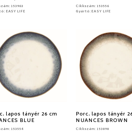
szám: 153963
Cikkszám: 153556
tó: EASY LIFE
Gyártó: EASY LIFE
c. lapos tányér 26 cm
Porc. lapos tányér 2
ANCES BLUE
NUANCES BROWN
szám: 153554
Cikkszám: 153898