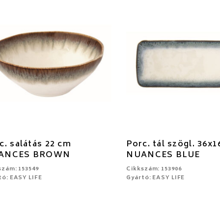
c. salátás 22 cm
Porc. tál szögl. 36x
ANCES BROWN
NUANCES BLUE
szám: 153549
Cikkszám: 153906
tó: EASY LIFE
Gyártó: EASY LIFE