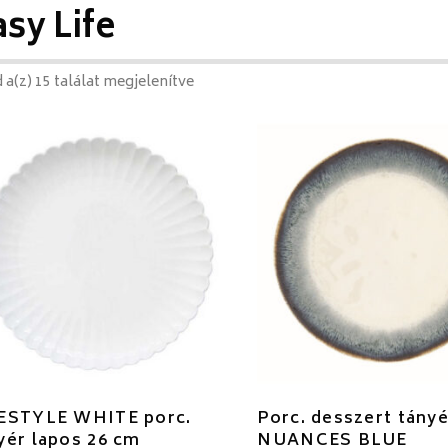
sy Life
 a(z) 15 találat megjelenítve
ESTYLE WHITE porc.
Porc. desszert tány
yér lapos 26 cm
NUANCES BLUE