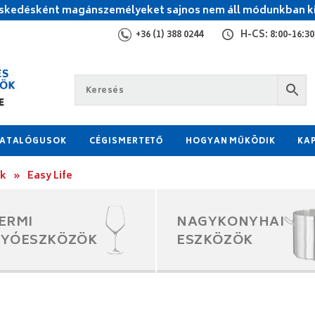
kedésként magánszemélyeket sajnos nem áll módunkban ki
+36 (1) 388 0244
H-CS: 8:00-16:30,
ATALÓGUSOK
CÉGISMERTETŐ
HOGYAN MŰKÖDIK
KA
ok
»
Easy Life
ERMI
NAGYKONYHAI
GYÓESZKÖZÖK
ESZKÖZÖK