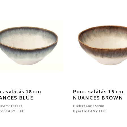
c. salátás 18 cm
Porc. salátás 18 cm
ANCES BLUE
NUANCES BROWN
szám: 153558
Cikkszám: 153901
tó: EASY LIFE
Gyártó: EASY LIFE