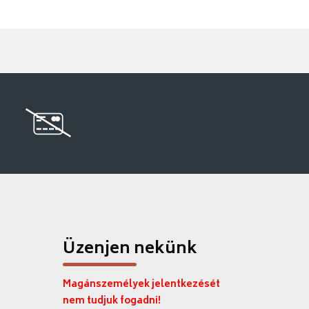
Üzenjen nekünk
Magánszemélyek jelentkezését
nem tudjuk fogadni!