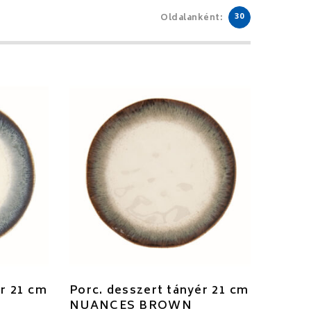
30
Oldalanként:
ér 21 cm
Porc. desszert tányér 21 cm
NUANCES BROWN