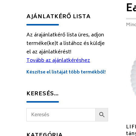
Ea
AJÁNLATKÉRŐ LISTA
Mind
Az árajánlatkérő lista üres, adjon
terméke(ke)t a listához és küldje
el az ajánlatkérést!
Tovább az ajánlatkéréshez
Készítse el listáját több termékből!
KERESÉS…
LIF
tán
KATEGÓRIA