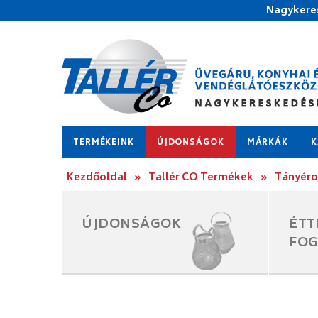
Nagykeres
TERMÉKEINK
ÚJDONSÁGOK
MÁRKÁK
K
Kezdőoldal
»
Tallér CO Termékek
»
Tányér
ÚJDONSÁGOK
ÉTT
FO