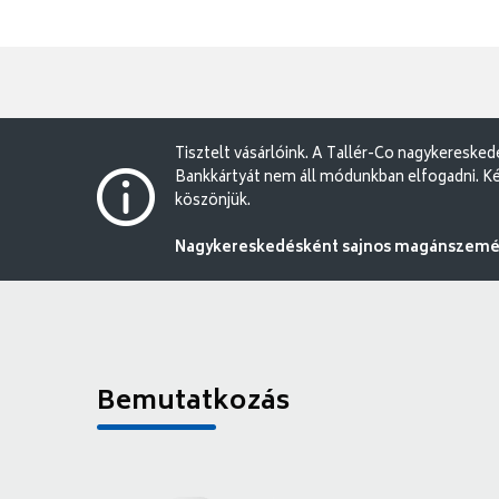
Tisztelt vásárlóink. A Tallér-Co nagykereske
Bankkártyát nem áll módunkban elfogadni. Ké
köszönjük.
Nagykereskedésként sajnos magánszemély
Bemutatkozás