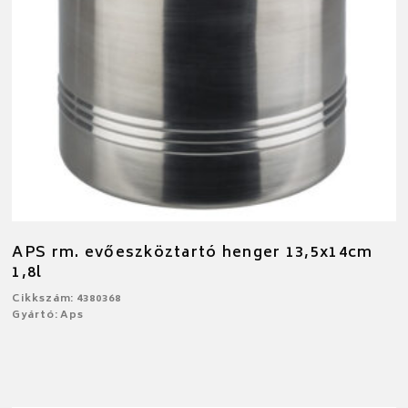
APS rm. evőeszköztartó henger 13,5x14cm
1,8l
Cikkszám: 4380368
Gyártó: Aps