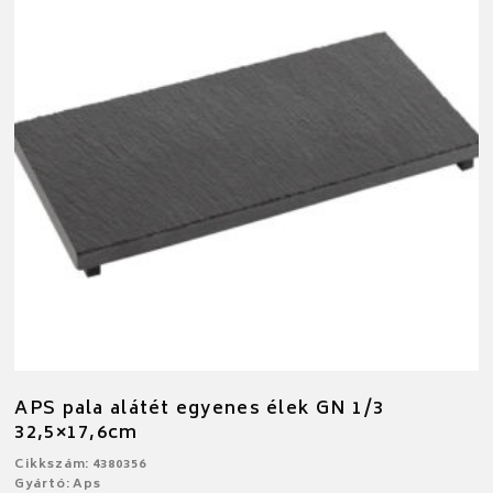
APS pala alátét egyenes élek GN 1/3
32,5×17,6cm
Cikkszám: 4380356
Gyártó: Aps