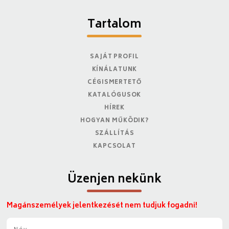
Tartalom
SAJÁT PROFIL
KÍNÁLATUNK
CÉGISMERTETŐ
KATALÓGUSOK
HÍREK
HOGYAN MŰKÖDIK?
SZÁLLÍTÁS
KAPCSOLAT
Üzenjen nekünk
Magánszemélyek jelentkezését nem tudjuk fogadni!
N