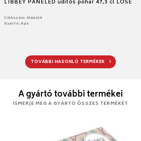
LIBBEY PANELED üditős pohár 47,3 cl LOSE
Cikkszám: 4380234
Gyártó: Aps
TOVÁBBI HASONLÓ TERMÉKEK
A gyártó további termékei
ISMERJE MEG A GYÁRTÓ ÖSSZES TERMÉKÉT