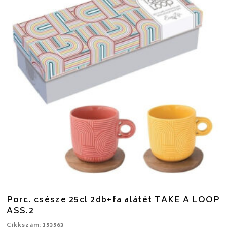
Porc. csésze 25cl 2db+fa alátét TAKE A LOOP
ASS.2
Cikkszám: 153563