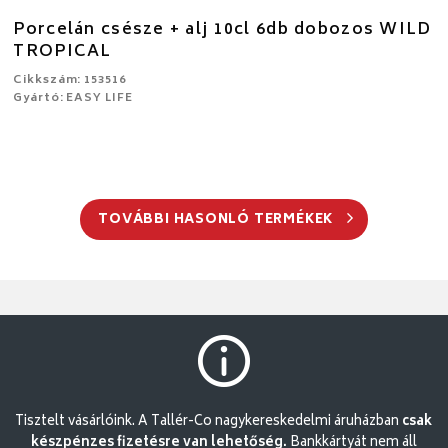
Porcelán csésze + alj 10cl 6db dobozos WILD
TROPICAL
Cikkszám: 153516
Gyártó: EASY LIFE
TOVÁBBI HASONLÓ TERMÉKEK
Tisztelt vásárlóink. A Tallér-Co nagykereskedelmi áruházban
csak
készpénzes fizetésre van lehetőség.
Bankkártyát nem áll