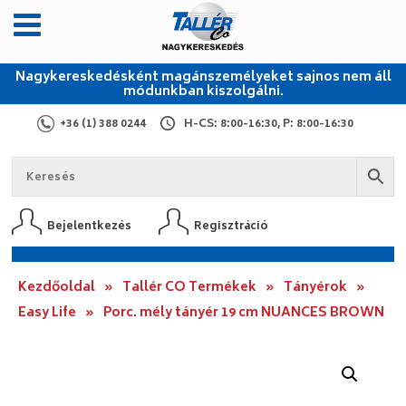
Nagykereskedésként magánszemélyeket sajnos nem áll
módunkban kiszolgálni.
+36 (1) 388 0244
H-CS: 8:00-16:30, P: 8:00-16:30
Bejelentkezés
Regisztráció
Kezdőoldal
»
Tallér CO Termékek
»
Tányérok
»
Easy Life
»
Porc. mély tányér 19 cm NUANCES BROWN